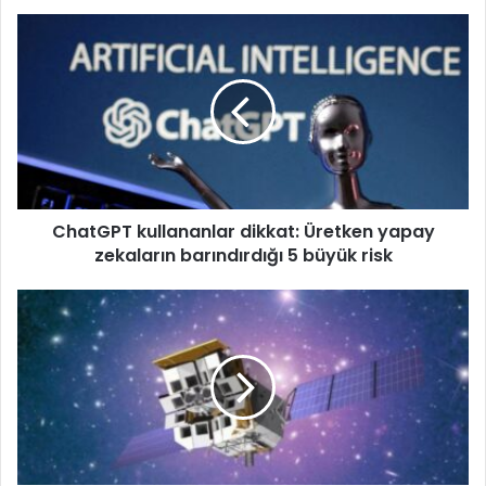
ChatGPT
kullananlar
dikkat:
Üretken
yapay
zekaların
barındırdığı
5
büyük
ChatGPT kullananlar dikkat: Üretken yapay
risk
zekaların barındırdığı 5 büyük risk
Çin,
uzaydaki
gizemli
çarpışmalar
için
"Istakoz
Gözü"
fırlatacak