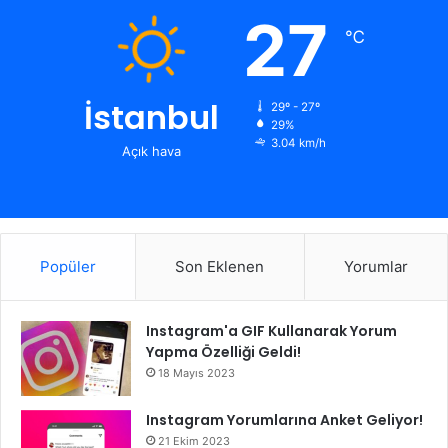
27
℃
İstanbul
29º - 27º
29%
3.04 km/h
Açık hava
Popüler
Son Eklenen
Yorumlar
Instagram'a GIF Kullanarak Yorum
Yapma Özelliği Geldi!
18 Mayıs 2023
Instagram Yorumlarına Anket Geliyor!
21 Ekim 2023