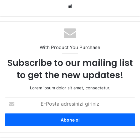
Web
sitesi
With Product You Purchase
Subscribe to our mailing list
to get the new updates!
Lorem ipsum dolor sit amet, consectetur.
E-
Posta
adresinizi
giriniz