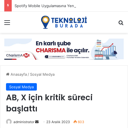
Spotify Mobile Uygulamasına Yeni Özellikler Ekliyor
Menü
Ar
Anasayfa
/
Sosyal Medya
Sosyal Medya
AB, X için kritik süreci
başlattı
Bir
administrator
23 Aralık 2023
603