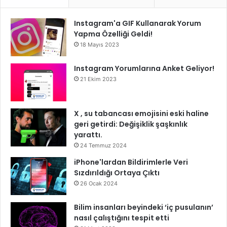
Instagram'a GIF Kullanarak Yorum
Yapma Özelliği Geldi!
18 Mayıs 2023
Instagram Yorumlarına Anket Geliyor!
21 Ekim 2023
X , su tabancası emojisini eski haline
geri getirdi: Değişiklik şaşkınlık
yarattı.
24 Temmuz 2024
iPhone'lardan Bildirimlerle Veri
Sızdırıldığı Ortaya Çıktı
26 Ocak 2024
Bilim insanları beyindeki ‘iç pusulanın’
nasıl çalıştığını tespit etti