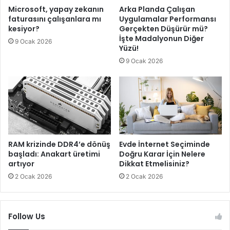
i
a
Microsoft, yapay zekanın
Arka Planda Çalışan
n
r
faturasını çalışanlara mı
Uygulamalar Performansı
ö
a
kesiyor?
Gerçekten Düşürür mü?
z
G
İşte Madalyonun Diğer
9 Ocak 2026
e
e
Yüzü!
l
l
9 Ocak 2026
l
e
i
c
k
e
l
k
e
7
r
Y
i
e
b
n
RAM krizinde DDR4’e dönüş
Evde İnternet Seçiminde
e
başladı: Anakart üretimi
Doğru Karar İçin Nelere
i
artıyor
Dikkat Etmelisiniz?
l
E
l
m
2 Ocak 2026
2 Ocak 2026
i
o
o
j
l
i
Follow Us
d
y
u
i