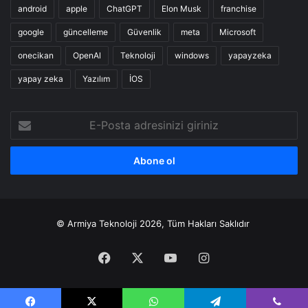
android
apple
ChatGPT
Elon Musk
franchise
google
güncelleme
Güvenlik
meta
Microsoft
onecikan
OpenAl
Teknoloji
windows
yapayzeka
yapay zeka
Yazılım
İOS
E-
Posta
adresinizi
giriniz
© Armiya Teknoloji 2026, Tüm Hakları Saklıdır
Facebook
X
YouTube
Instagram