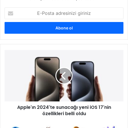
E
-
P
o
s
t
a
a
A
d
p
r
p
e
l
s
e
i
'
n
ı
i
n
z
2
i
Apple'ın 2024'te sunacağı yeni iOS 17'nin
0
g
özellikleri belli oldu
2
i
4
r
'
G