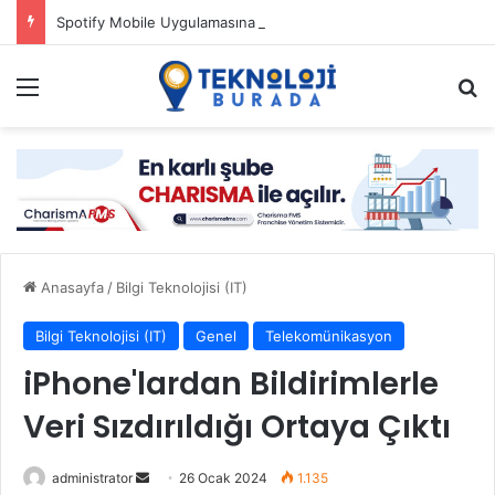
Spotify Mobile Uygulamasına Yeni Özellikler Ekliyor
Menü
A
Anasayfa
/
Bilgi Teknolojisi (IT)
Bilgi Teknolojisi (IT)
Genel
Telekomünikasyon
iPhone'lardan Bildirimlerle
Veri Sızdırıldığı Ortaya Çıktı
administrator
B
26 Ocak 2024
1.135