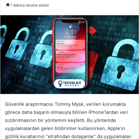
i
1 dakika okuma süresi
r
e
-
p
o
s
t
a
g
ö
n
d
e
Güvenlik araştırmacısı Tommy Mysk, verileri korumakta
r
görece daha başarılı olmasıyla bilinen iPhone’lardan veri
m
sızdırılmasının bir yöntemini keşfetti. Bu yöntemde
e
uygulamalardan gelen bildirimler kullanılırken, Apple’ın
k
gizlilik kurallarının “etrafından dolaşanlar” da uygulamaları