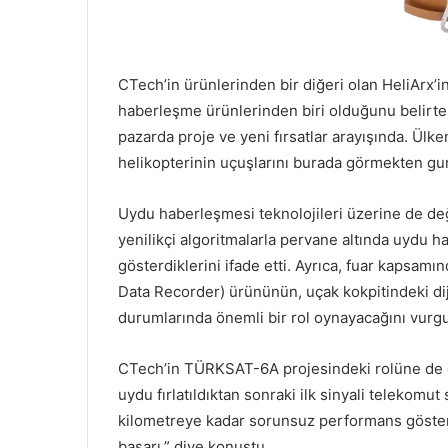
CTech’in ürünlerinden bir diğeri olan HeliArx’
haberleşme ürünlerinden biri olduğunu belirten
pazarda proje ve yeni fırsatlar arayışında. Ülk
helikopterinin uçuşlarını burada görmekten gu
Uydu haberleşmesi teknolojileri üzerine de deği
yenilikçi algoritmalarla pervane altında uydu h
gösterdiklerini ifade etti. Ayrıca, fuar kapsamın
Data Recorder) ürününün, uçak kokpitindeki dijit
durumlarında önemli bir rol oynayacağını vurgul
CTech’in TÜRKSAT-6A projesindeki rolüne de de
uydu fırlatıldıktan sonraki ilk sinyali telekomut
kilometreye kadar sorunsuz performans gösterdi
başarı.” diye konuştu.