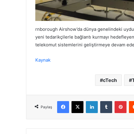
rnborough Airshow’da dünya genelindeki uydu ve
yeni tedarikçilerle bağlantı kurmayı hedefleye
telekomut sistemlerini geliştirmeye devam edece
Kaynak
cTech
Facebook
X
LinkedIn
Tumblr
Pint
Paylaş