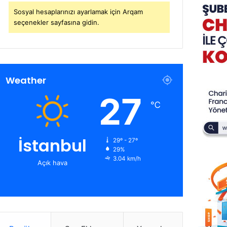
Sosyal hesaplarınızı ayarlamak için Arqam
seçenekler sayfasına gidin.
Weather
27
℃
İstanbul
29º - 27º
29%
3.04 km/h
Açık hava