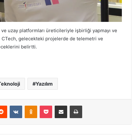
 uzay platformları üreticileriyle işbirliği yapmayı ve
n CTech, gelecekteki projelerde de telemetri ve
klerini belirtti.
Teknoloji
Yazılım
erest
Reddit
VKontakte
Odnoklassniki
Pocket
E-Posta ile paylaş
Yazdır