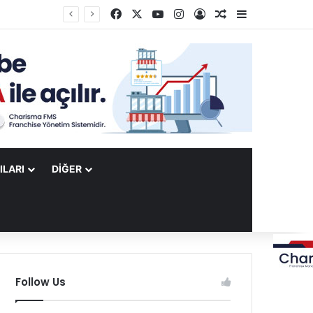
Facebook
X
YouTube
Instagram
Kayıt Ol
Rastgele Makale
Kenar Bölme
ILARI
DIĞER
Follow Us