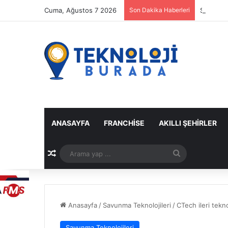
Cuma, Ağustos 7 2026
Son Dakika Haberleri
Spotify 
ANASAYFA
FRANCHISE
AKILLI ŞEHIRLER
Rastgele Makale
Arama
yap
...
Anasayfa
/
Savunma Teknolojileri
/
CTech ileri tekno
Savunma Teknolojileri