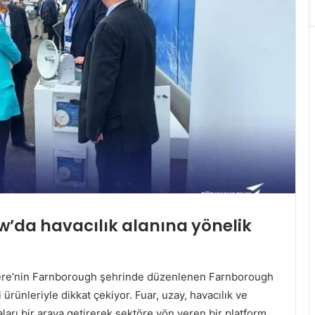
’da havacılık alanına yönelik
tere’nin Farnborough şehrinde düzenlenen Farnborough
ürünleriyle dikkat çekiyor. Fuar, uzay, havacılık ve
arı bir araya getirerek sektöre yön veren bir platform