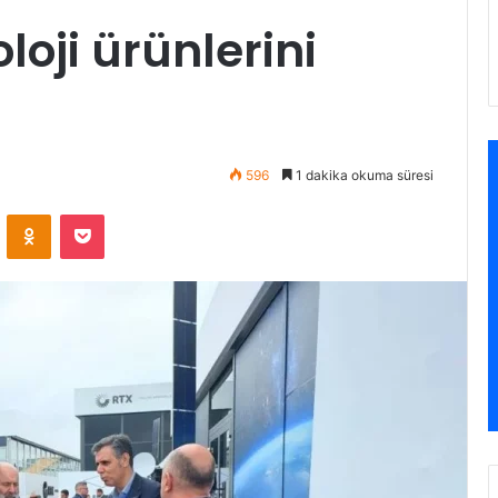
loji ürünlerini
596
1 dakika okuma süresi
VKontakte
Odnoklassniki
Pocket