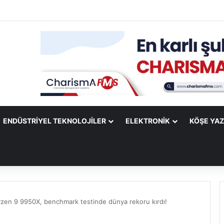
ify Mobile Uygulamasına Yeni Özellikler Ekliyor
ENDÜSTRIYEL TEKNOLOJILER
ELEKTRONIK
KÖŞE YAZ
en 9 9950X, benchmark testinde dünya rekoru kırdı!