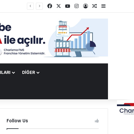
Facebook
X
YouTube
Instagram
Kayıt Ol
Rastgele Makale
Kenar Bölme
ILARI
DIĞER
Follow Us