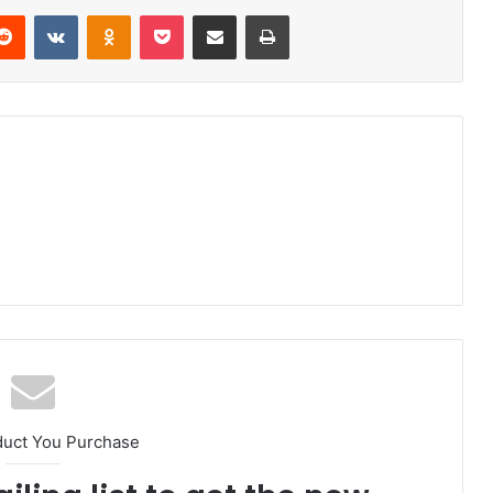
erest
Reddit
VKontakte
Odnoklassniki
Pocket
E-Posta ile paylaş
Yazdır
duct You Purchase