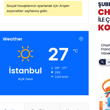
Sosyal hesaplarınızı ayarlamak için Arqam
seçenekler sayfasına gidin.
Weather
27
℃
İstanbul
29º - 27º
29%
3.04 km/h
Açık hava