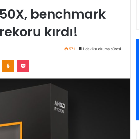
950X, benchmark
rekoru kırdı!
571
1 dakika okuma süresi
VKontakte
Odnoklassniki
Pocket