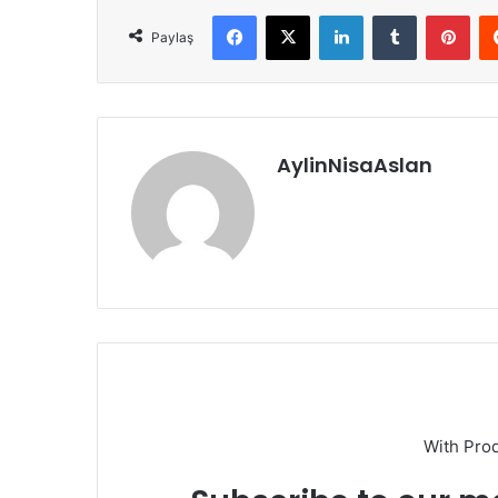
Facebook
X
LinkedIn
Tumblr
Pint
Paylaş
AylinNisaAslan
With Pro