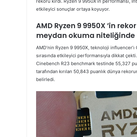
rekoru kırdı. Ryzen 9 9950X’in performansı, Inte
etkileyici sonuçlar ortaya koyuyor.
AMD Ryzen 9 9950X ’in rekor 
meydan okuma niteliğinde
AMD’nin Ryzen 9 9950X, teknoloji influencer’ı O
sırasında etkileyici performansıyla dikkat çekt
Cinebench R23 benchmark testinde 55,327 pua
tarafından kırılan 50,843 puanlık dünya rekoru
belirledi.