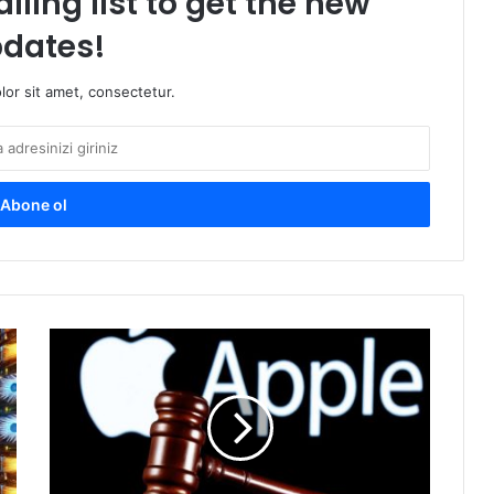
iling list to get the new
dates!
or sit amet, consectetur.
İspanya
antitröst
düzenleyicileri
App
Store
soruşturmasına
başladı