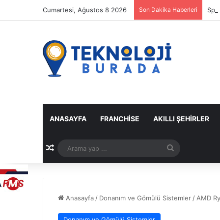
Cumartesi, Ağustos 8 2026
Son Dakika Haberleri
Spot
ANASAYFA
FRANCHISE
AKILLI ŞEHIRLER
Rastgele Makale
Arama
yap
...
Anasayfa
/
Donanım ve Gömülü Sistemler
/
AMD Ryz
Donanım ve Gömülü Sistemler