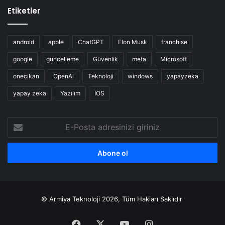
Etiketler
android
apple
ChatGPT
Elon Musk
franchise
google
güncelleme
Güvenlik
meta
Microsoft
onecikan
OpenAl
Teknoloji
windows
yapayzeka
yapay zeka
Yazılım
İOS
E-
Posta
adresinizi
giriniz
© Armiya Teknoloji 2026, Tüm Hakları Saklıdır
Facebook
X
YouTube
Instagram