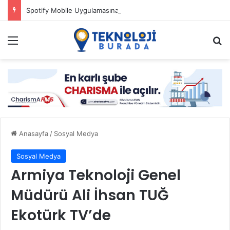
Spotify Mobile Uygulamasına Yeni Özellikler Ekliyor
Menü
Ar
Anasayfa
/
Sosyal Medya
Sosyal Medya
Armiya Teknoloji Genel
Müdürü Ali İhsan TUĞ
Ekotürk TV’de