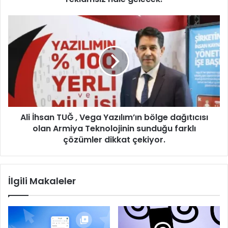
Ali
İhsan
TUĞ
,
Vega
Yazılım’ın
bölge
dağıtıcısı
olan
Ali İhsan TUĞ , Vega Yazılım’ın bölge dağıtıcısı
Armiya
Teknolojinin
olan Armiya Teknolojinin sunduğu farklı
sunduğu
çözümler dikkat çekiyor.
farklı
çözümler
dikkat
İlgili Makaleler
çekiyor.