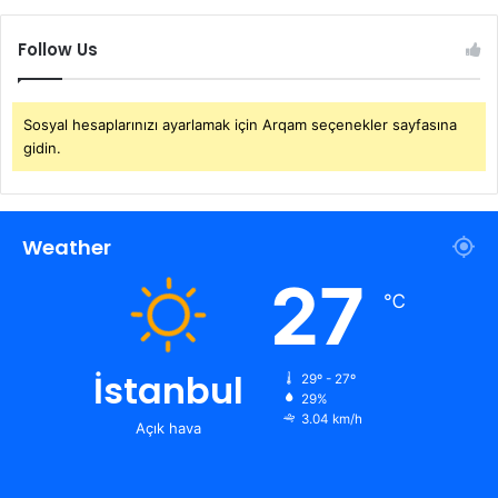
Follow Us
Sosyal hesaplarınızı ayarlamak için Arqam seçenekler sayfasına
gidin.
Weather
27
℃
İstanbul
29º - 27º
29%
3.04 km/h
Açık hava