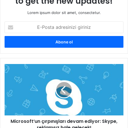
to get the new updates!
Lorem ipsum dolor sit amet, consectetur.
E-
Posta
adresinizi
giriniz
Microsoft’un
çırpınışları
devam
ediyor:
Skype,
reklamsız
hale
gelecek!
Microsoft’un çırpınışları devam ediyor: Skype,
reklamsız hale gelecek!