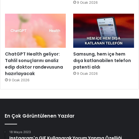
9 Ocak 2026
ChatGPT Health geliyor:
Samsung, hem içe hem
Tahlil sonuçlarını analiz
dışa katlanabilen telefon
edip doktor randevusuna
patenti aldı
hazırlayacak
9 Ocak 2026
9 Ocak 2026
En Çok Görüntülenen Yazılar
18 Mayıs 2023
Instagram'a GIF Kullanarak Yorum Yapma Özelliği