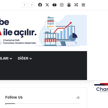
Facebook
X
YouTube
Instagram
Kayıt Ol
Rastgele Makale
Kenar Bölme
ILARI
DIĞER
Follow Us