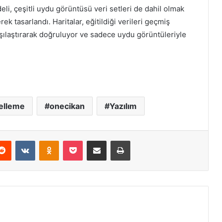
li, çeşitli uydu görüntüsü veri setleri de dahil olmak
ek tasarlandı. Haritalar, eğitildiği verileri geçmiş
şılaştırarak doğruluyor ve sadece uydu görüntüleriyle
elleme
onecikan
Yazılım
erest
Reddit
VKontakte
Odnoklassniki
Pocket
E-Posta ile paylaş
Yazdır