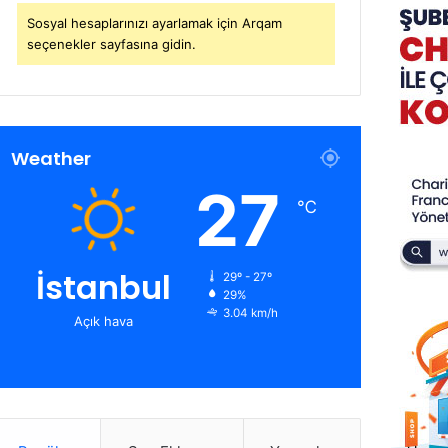
Sosyal hesaplarınızı ayarlamak için Arqam
seçenekler sayfasına gidin.
Weather
27
℃
İstanbul
29º - 27º
29%
3.04 km/h
Açık hava