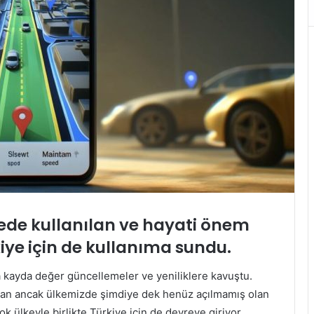
kede kullanılan ve hayati önem
ye için de kullanıma sundu.
ça kayda değer güncellemeler ve yeniliklere kavuştu.
ılan ancak ülkemizde şimdiye dek henüz açılmamış olan
ok ülkeyle birlikte Türkiye için de devreye giriyor.