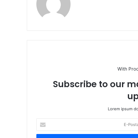
With Pro
Subscribe to our ma
up
Lorem ipsum dol
E-
Posta
adresinizi