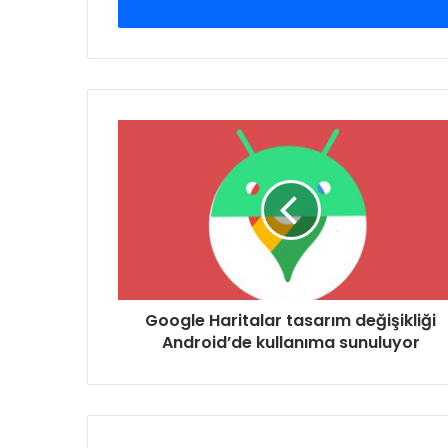
giriniz
Google
Haritalar
tasarım
değişikliği
Android’de
kullanıma
sunuluyor
Google Haritalar tasarım değişikliği
Android’de kullanıma sunuluyor