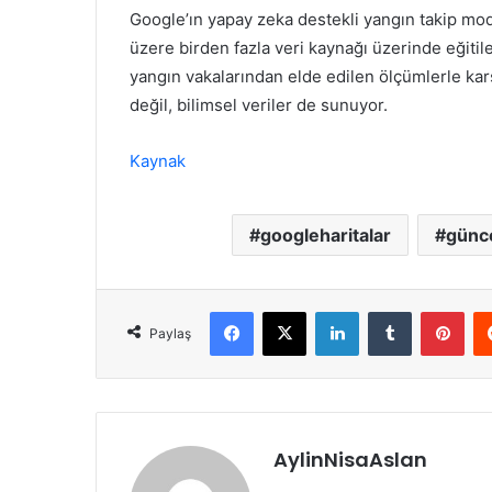
Google’ın yapay zeka destekli yangın takip mode
üzere birden fazla veri kaynağı üzerinde eğitiler
yangın vakalarından elde edilen ölçümlerle kar
değil, bilimsel veriler de sunuyor.
Kaynak
googleharitalar
günc
Facebook
X
LinkedIn
Tumblr
Pint
Paylaş
AylinNisaAslan