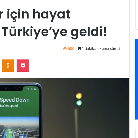
r için hayat
 Türkiye’ye geldi!
580
1 dakika okuma süresi
VKontakte
Odnoklassniki
Pocket