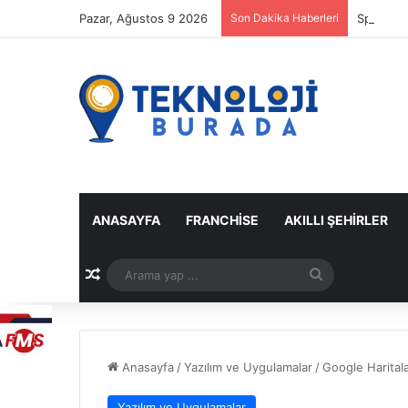
Pazar, Ağustos 9 2026
Son Dakika Haberleri
Spotify M
ANASAYFA
FRANCHISE
AKILLI ŞEHIRLER
Rastgele Makale
Arama
yap
...
Anasayfa
/
Yazılım ve Uygulamalar
/
Google Haritala
Yazılım ve Uygulamalar