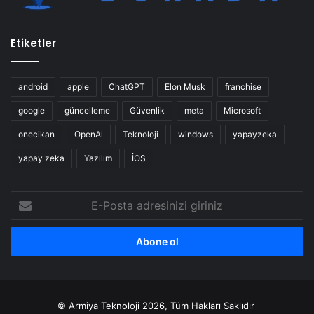
Etiketler
android
apple
ChatGPT
Elon Musk
franchise
google
güncelleme
Güvenlik
meta
Microsoft
onecikan
OpenAl
Teknoloji
windows
yapayzeka
yapay zeka
Yazılım
İOS
E-
Posta
adresinizi
giriniz
© Armiya Teknoloji 2026, Tüm Hakları Saklıdır