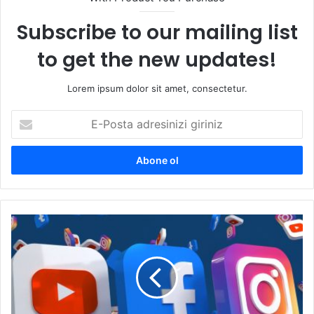
Subscribe to our mailing list
to get the new updates!
Lorem ipsum dolor sit amet, consectetur.
E-
Posta
adresinizi
giriniz
Google
ve
Meta’nın
çocukları
hedef
alan
gizli