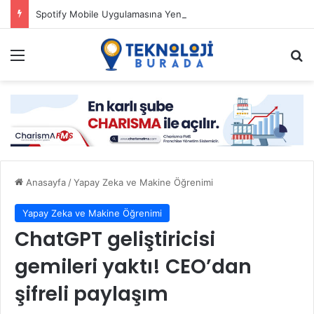
Spotify Mobile Uygulamasına Yeni Özellikler Ekliyor
Menü
Ar
Anasayfa
/
Yapay Zeka ve Makine Öğrenimi
Yapay Zeka ve Makine Öğrenimi
ChatGPT geliştiricisi
gemileri yaktı! CEO’dan
şifreli paylaşım