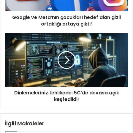
ortaklığı
ortaya
Google ve Meta’nın çocukları hedef alan gizli
çıktı!
ortaklığı ortaya çıktı!
Dinlemeleriniz
tehlikede:
5G’de
devasa
açık
keşfedildi!
Dinlemeleriniz tehlikede: 5G’de devasa açık
keşfedildi!
İlgili Makaleler