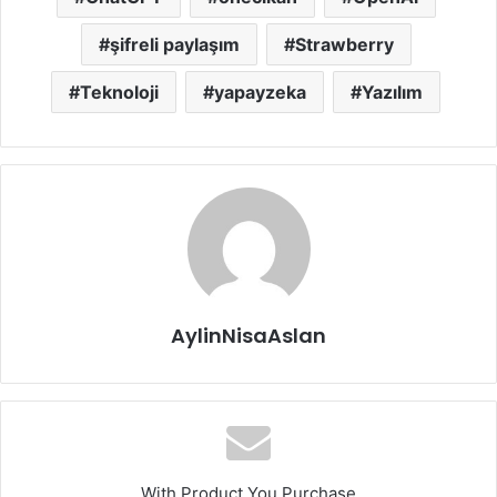
şifreli paylaşım
Strawberry
Teknoloji
yapayzeka
Yazılım
AylinNisaAslan
With Product You Purchase