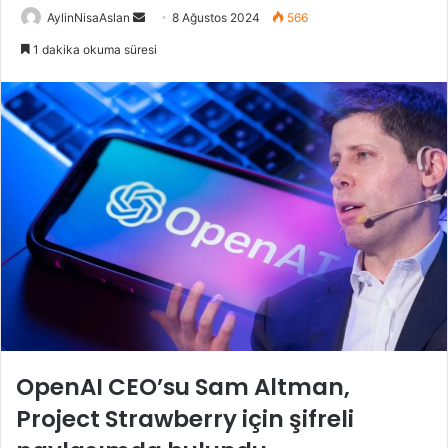
Bir
AylinNisaAslan
8 Ağustos 2024
566
e-
1 dakika okuma süresi
posta
göndermek
OpenAI CEO’su Sam Altman,
Project Strawberry için şifreli