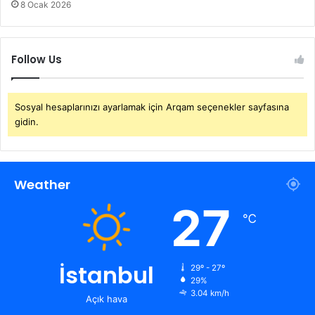
8 Ocak 2026
Follow Us
Sosyal hesaplarınızı ayarlamak için Arqam seçenekler sayfasına
gidin.
Weather
27
℃
İstanbul
29º - 27º
29%
3.04 km/h
Açık hava