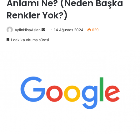
Anlamı Ne? (Neden Başka
Renkler Yok?)
Bir
AylinNisaAslan
14 Ağustos 2024
629
e-
1 dakika okuma süresi
posta
göndermek