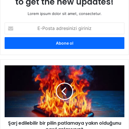
to get the new updates!
Lorem ipsum dolor sit amet, consectetur.
E-
Posta
adresinizi
giriniz
Şarj
edilebilir
bir
pilin
patlamaya
yakın
olduğunu
nasıl
anlarsınız?
Şarj edilebilir bir pilin patlamaya yakın olduğunu