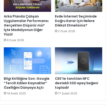
Arka Planda Çalışan
Evde İnternet Seçiminde
Uygulamalar Performansı
Doğru Karar İçin Nelere
Gerçekten Düşürür mü?
Dikkat Etmelisiniz?
İşte Madalyonun Diğer
2 Ocak 2026
Yüzü!
9 Ocak 2026
Bilgi Kirliliğine Son: Google
CES’te tanıtılan NFC
“Tercih Edilen Kaynaklar”
destekli SSD epey beğeni
Özelliğini Dünyaya Açtı
topladı!
18 Aralık 2025
17 Şubat 2025