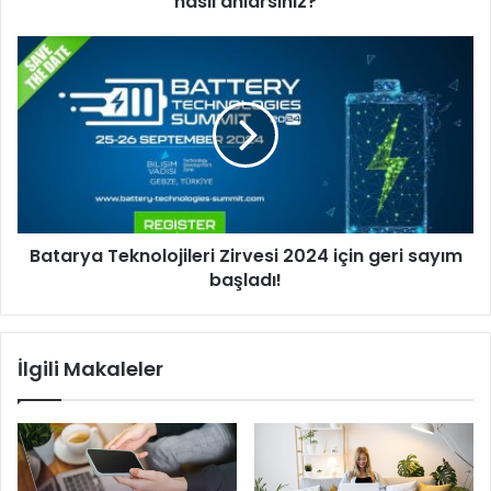
nasıl anlarsınız?
Batarya
Teknolojileri
Zirvesi
2024
için
geri
sayım
başladı!
Batarya Teknolojileri Zirvesi 2024 için geri sayım
başladı!
İlgili Makaleler