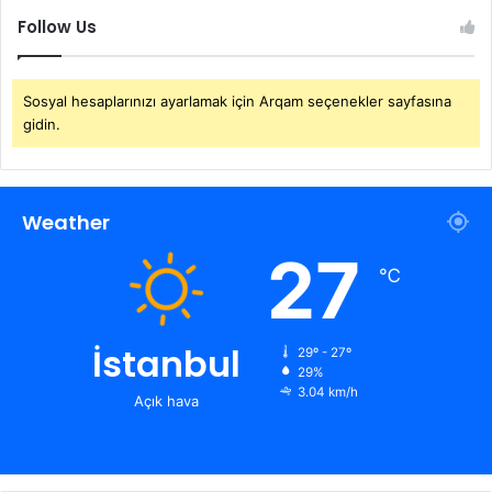
Follow Us
Sosyal hesaplarınızı ayarlamak için Arqam seçenekler sayfasına
gidin.
Weather
27
℃
İstanbul
29º - 27º
29%
3.04 km/h
Açık hava