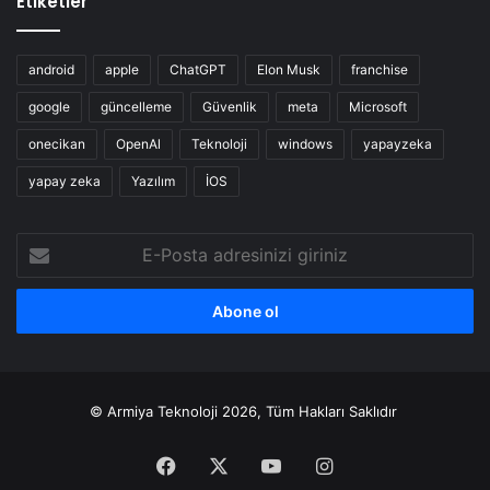
Etiketler
android
apple
ChatGPT
Elon Musk
franchise
google
güncelleme
Güvenlik
meta
Microsoft
onecikan
OpenAl
Teknoloji
windows
yapayzeka
yapay zeka
Yazılım
İOS
E-
Posta
adresinizi
giriniz
© Armiya Teknoloji 2026, Tüm Hakları Saklıdır
Facebook
X
YouTube
Instagram