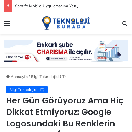
Spotify Mobile Uygulamasına Yeni Özellikler Ekliyor
Menü
Ar
Anasayfa
/
Bilgi Teknolojisi (IT)
Bilgi Teknolojisi (IT)
Her Gün Görüyoruz Ama Hiç
Dikkat Etmiyoruz: Google
Logosundaki Bu Renklerin