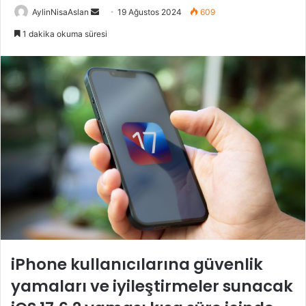
Bir
AylinNisaAslan
19 Ağustos 2024
609
e-
1 dakika okuma süresi
posta
göndermek
iPhone kullanıcılarına güvenlik
yamaları ve iyileştirmeler sunacak