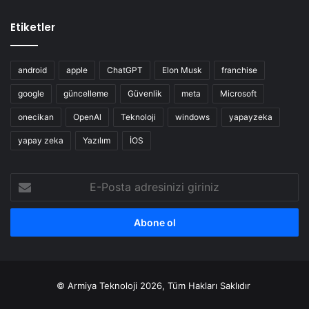
Etiketler
android
apple
ChatGPT
Elon Musk
franchise
google
güncelleme
Güvenlik
meta
Microsoft
onecikan
OpenAl
Teknoloji
windows
yapayzeka
yapay zeka
Yazılım
İOS
E-
Posta
adresinizi
giriniz
© Armiya Teknoloji 2026, Tüm Hakları Saklıdır