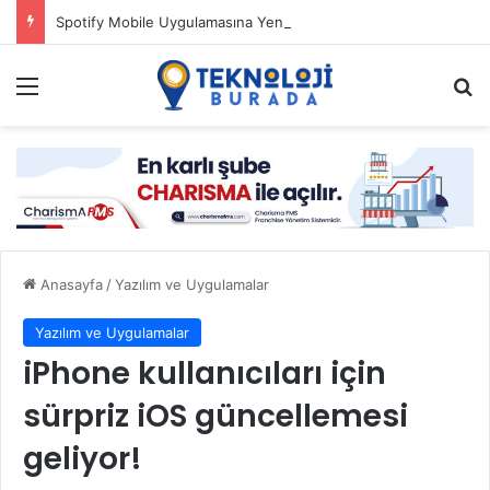
Spotify Mobile Uygulamasına Yeni Özellikler Ekliyor
Menü
Ar
Anasayfa
/
Yazılım ve Uygulamalar
Yazılım ve Uygulamalar
iPhone kullanıcıları için
sürpriz iOS güncellemesi
geliyor!