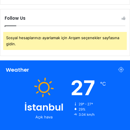
Follow Us
Sosyal hesaplarınızı ayarlamak için Arqam seçenekler sayfasına
gidin.
Weather
27
℃
İstanbul
29º - 27º
29%
3.04 km/h
Açık hava