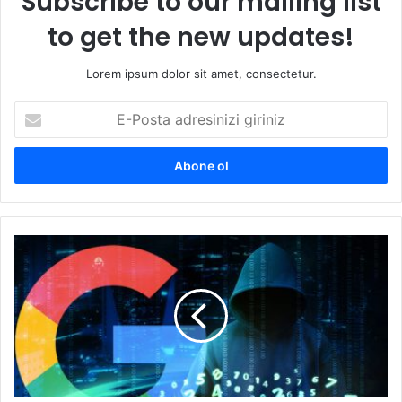
Subscribe to our mailing list
to get the new updates!
Lorem ipsum dolor sit amet, consectetur.
E-
Posta
adresinizi
giriniz
Google,
Android
uygulamalarındaki
güvenlik
açıkları
için
araştırmacılara
artık
ödeme