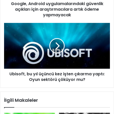
Google, Android uygulamalarındaki güvenlik
yapmayacak
açıkları için araştırmacılara artık ödeme
yapmayacak
Ubisoft,
bu
yıl
üçüncü
kez
işten
çıkarma
yaptı:
Oyun
Ubisoft, bu yıl üçüncü kez işten çıkarma yaptı:
sektörü
çöküyor
Oyun sektörü çöküyor mu?
mu?
İlgili Makaleler