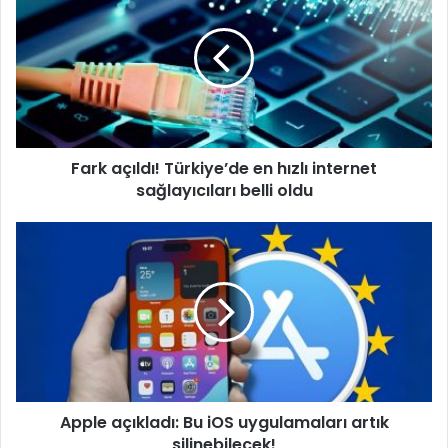
Türkiye’de
en
hızlı
internet
sağlayıcıları
belli
oldu
Fark açıldı! Türkiye’de en hızlı internet
sağlayıcıları belli oldu
Apple
açıkladı:
Bu
iOS
uygulamaları
artık
silinebilecek!
Apple açıkladı: Bu iOS uygulamaları artık
silinebilecek!