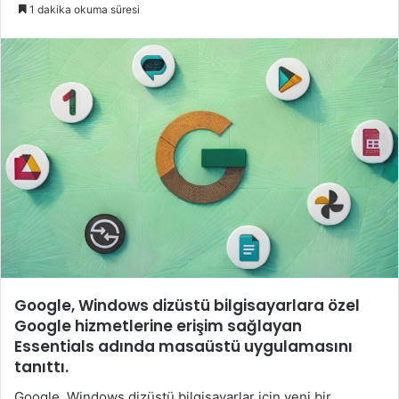
e-
1 dakika okuma süresi
posta
göndermek
Google, Windows dizüstü bilgisayarlara özel
Google hizmetlerine erişim sağlayan
Essentials adında masaüstü uygulamasını
tanıttı.
Google, Windows dizüstü bilgisayarlar için yeni bir