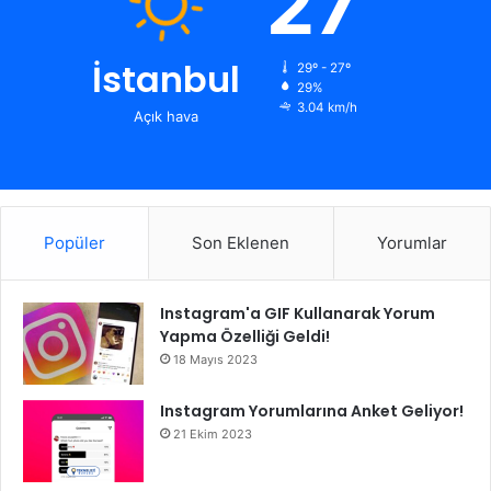
27
İstanbul
29º - 27º
29%
3.04 km/h
Açık hava
Popüler
Son Eklenen
Yorumlar
Instagram'a GIF Kullanarak Yorum
Yapma Özelliği Geldi!
18 Mayıs 2023
Instagram Yorumlarına Anket Geliyor!
21 Ekim 2023