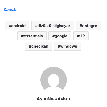
Kaynak
android
dizüstü bilgisayar
entegre
essentials
google
HP
onecikan
windows
AylinNisaAslan