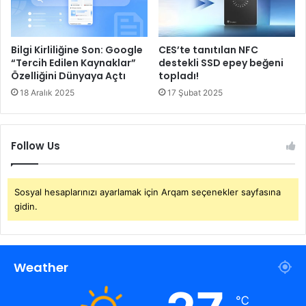
Bilgi Kirliliğine Son: Google
CES’te tanıtılan NFC
“Tercih Edilen Kaynaklar”
destekli SSD epey beğeni
Özelliğini Dünyaya Açtı
topladı!
18 Aralık 2025
17 Şubat 2025
Follow Us
Sosyal hesaplarınızı ayarlamak için Arqam seçenekler sayfasına
gidin.
Weather
℃