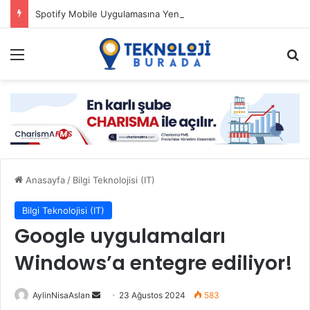
Spotify Mobile Uygulamasına Yeni Özellikler Ekliyor
Menü
Ar
Anasayfa
/
Bilgi Teknolojisi (IT)
Bilgi Teknolojisi (IT)
Google uygulamaları
Windows’a entegre ediliyor!
Bir
AylinNisaAslan
23 Ağustos 2024
583