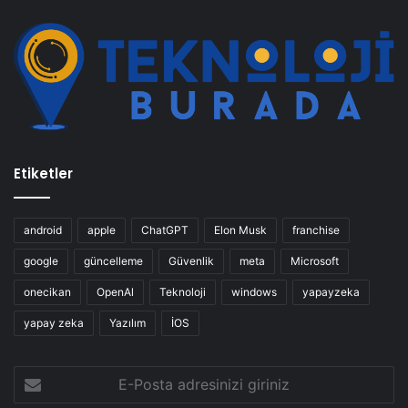
Etiketler
android
apple
ChatGPT
Elon Musk
franchise
google
güncelleme
Güvenlik
meta
Microsoft
onecikan
OpenAl
Teknoloji
windows
yapayzeka
yapay zeka
Yazılım
İOS
E-
Posta