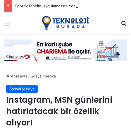
Spotify Mobile Uygulamasına Yeni Özellikler Ekliyor
Menü
Ar
Anasayfa
/
Sosyal Medya
Sosyal Medya
Instagram, MSN günlerini
hatırlatacak bir özellik
alıyor!