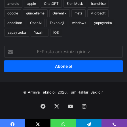
android
apple
ChatGPT
Elon Musk
franchise
google
güncelleme
Güvenlik
meta
Microsoft
onecikan
OpenAl
Teknoloji
windows
yapayzeka
yapay zeka
Yazılım
İOS
E-
Posta
adresinizi
giriniz
© Armiya Teknoloji 2026, Tüm Hakları Saklıdır
Facebook
X
YouTube
Instagram