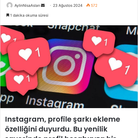
Bir
AylinNisaAslan
23 Ağustos 2024
572
e-
1 dakika okuma süresi
posta
göndermek
Instagram, profile şarkı ekleme
özelliğini duyurdu. Bu yenilik