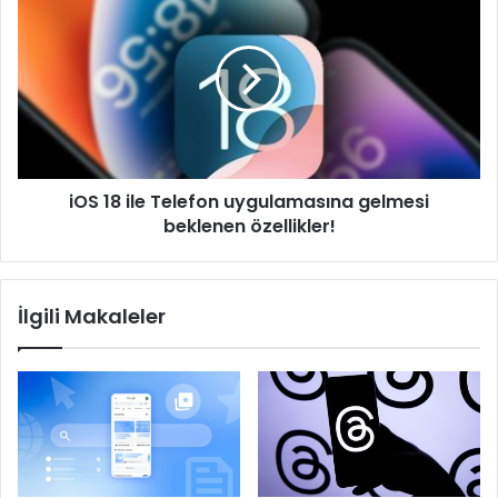
18
ile
Telefon
uygulamasına
gelmesi
beklenen
özellikler!
iOS 18 ile Telefon uygulamasına gelmesi
beklenen özellikler!
İlgili Makaleler