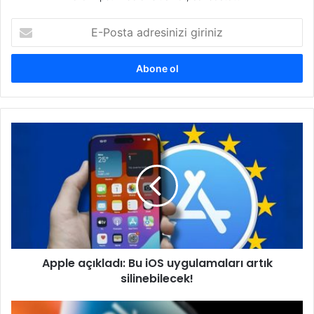
E-
Posta
adresinizi
giriniz
Apple
açıkladı:
Bu
iOS
uygulamaları
artık
silinebilecek!
Apple açıkladı: Bu iOS uygulamaları artık
silinebilecek!
iOS