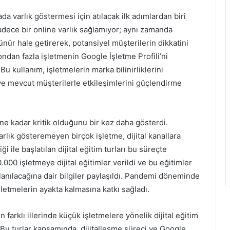
ada varlık göstermesi için atılacak ilk adımlardan biri
sadece bir online varlık sağlamıyor; aynı zamanda
nür hale getirerek, potansiyel müşterilerin dikkatini
ndan fazla işletmenin Google İşletme Profili’ni
. Bu kullanım, işletmelerin marka bilinirliklerini
 ve mevcut müşterilerle etkileşimlerini güçlendirme
 ne kadar kritik olduğunu bir kez daha gösterdi.
arlık gösteremeyen birçok işletme, dijital kanallara
 ile başlatılan dijital eğitim turları bu süreçte
.000 işletmeye dijital eğitimler verildi ve bu eğitimler
lanılacağına dair bilgiler paylaşıldı. Pandemi döneminde
şletmelerin ayakta kalmasına katkı sağladı.
 farklı illerinde küçük işletmelere yönelik dijital eğitim
. Bu turlar kapsamında, dijitalleşme süreci ve Google