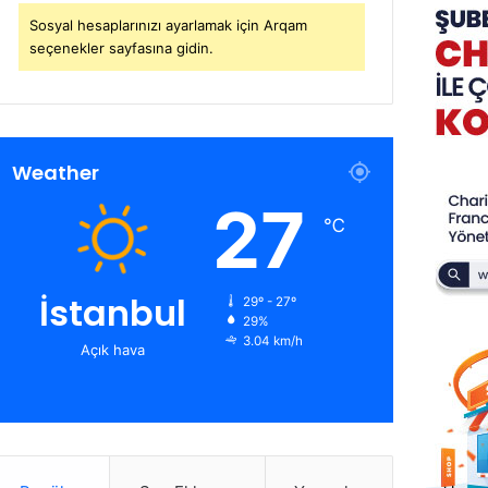
Sosyal hesaplarınızı ayarlamak için Arqam
seçenekler sayfasına gidin.
Weather
27
℃
İstanbul
29º - 27º
29%
3.04 km/h
Açık hava