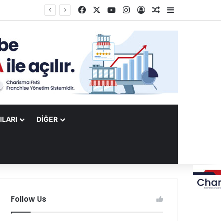
Facebook
X
YouTube
Instagram
Kayıt Ol
Rastgele Makale
Kenar Bölme
ILARI
DIĞER
Follow Us