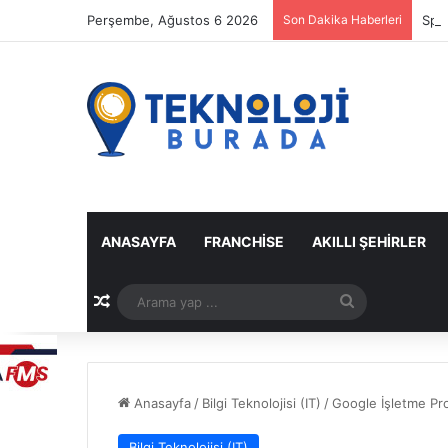
Perşembe, Ağustos 6 2026
Son Dakika Haberleri
Spot
ANASAYFA
FRANCHISE
AKILLI ŞEHIRLER
Rastgele Makale
Arama
yap
...
Anasayfa
/
Bilgi Teknolojisi (IT)
/
Google İşletme Prof
Bilgi Teknolojisi (IT)