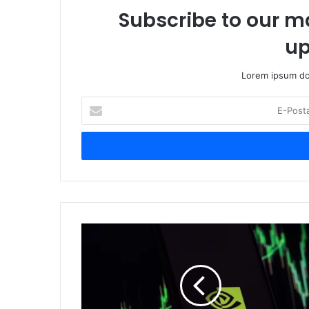
Subscribe to our ma
up
Lorem ipsum dol
E-
Posta
adresinizi
giriniz
NVIDIA
için
dikkat
çeken
açıklama!
Üç