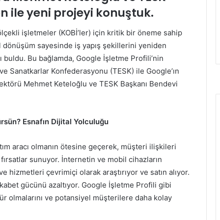
ile yeni projeyi konuştuk.
lçekli işletmeler (KOBİ’ler) için kritik bir öneme sahip
ital dönüşüm sayesinde iş yapış şekillerini yeniden
ı buldu. Bu bağlamda, Google İşletme Profili’nin
 ve Sanatkarlar Konfederasyonu (TESK) ile Google’ın
 Direktörü Mehmet Keteloğlu ve TESK Başkanı Bendevi
ürsün? Esnafın Dijital Yolculuğu
nıtım aracı olmanın ötesine geçerek, müşteri ilişkileri
ırsatlar sunuyor. İnternetin ve mobil cihazların
ve hizmetleri çevrimiçi olarak araştırıyor ve satın alıyor.
kabet gücünü azaltıyor. Google İşletme Profili gibi
nür olmalarını ve potansiyel müşterilere daha kolay