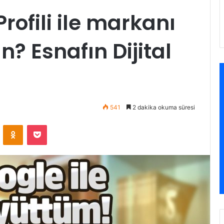
rofili ile markanı
? Esnafın Dijital
541
2 dakika okuma süresi
VKontakte
Odnoklassniki
Pocket