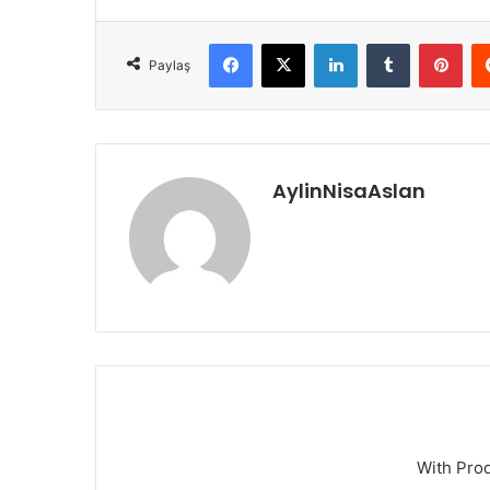
Facebook
X
LinkedIn
Tumblr
Pint
Paylaş
AylinNisaAslan
With Pro