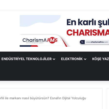
ify Mobile Uygulamasına Yeni Özellikler Ekliyor
ENDÜSTRIYEL TEKNOLOJILER
ELEKTRONIK
KÖŞE YAZ
ili ile markanı nasıl büyütürsün? Esnafın Dijital Yolculuğu