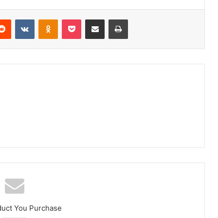
erest
Reddit
VKontakte
Odnoklassniki
Pocket
E-Posta ile paylaş
Yazdır
duct You Purchase