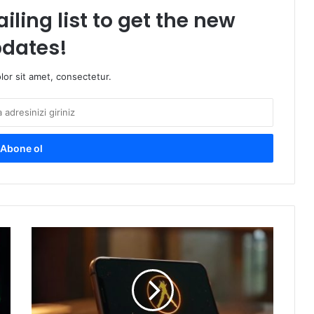
iling list to get the new
dates!
or sit amet, consectetur.
iPhone’a
Windows
XP
yükleyip,
Half-
Life