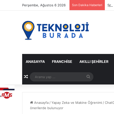
Perşembe, Ağustos 6 2026
Son Dakika Haberleri
Spot
ANASAYFA
FRANCHISE
AKILLI ŞEHIRLER
Rastgele Makale
Arama
yap
...
Anasayfa
/
Yapay Zeka ve Makine Öğrenimi
/
ChatG
önerilerde bulunuyor