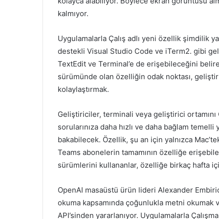
kolayca alabiliyor. Böylece ekran görüntüsü a
kalmıyor.
Uygulamalarla Çalış adlı yeni özellik şimdilik y
destekli Visual Studio Code ve iTerm2. gibi geli
TextEdit ve Terminal’e de erişebileceğini belire
sürümünde olan özelliğin odak noktası, geliştir
kolaylaştırmak.
Geliştiriciler, terminali veya geliştirici orta
sorularınıza daha hızlı ve daha bağlam temelli 
bakabilecek. Özellik, şu an için yalnızca Mac’
Teams abonelerin tamamının özelliğe erişebile
sürümlerini kullananlar, özelliğe birkaç hafta i
OpenAI masaüstü ürün lideri Alexander Embirico
okuma kapsamında çoğunlukla metni okumak ve 
API’sinden yararlanıyor. Uygulamalarla Çalışma ö