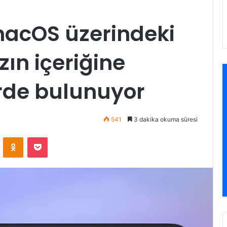
macOS üzerindeki
ın içeriğine
erde bulunuyor
541
3 dakika okuma süresi
VKontakte
Odnoklassniki
Pocket