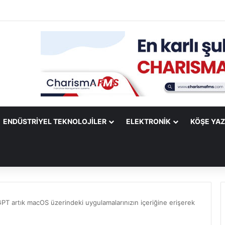
ify Mobile Uygulamasına Yeni Özellikler Ekliyor
ENDÜSTRIYEL TEKNOLOJILER
ELEKTRONIK
KÖŞE YAZ
PT artık macOS üzerindeki uygulamalarınızın içeriğine erişerek