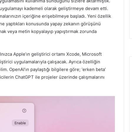
gulamasını kullanıma sunduğunu sizlere aktarmıştık.
e uygulamayı kademeli olarak geliştirmeye devam etti.
arınızın içeriğine erişebilmeye başladı. Yeni özellik
 ne yaptıkları konusunda yapay zekanın görüşünü
lmak veya metin kopyalayıp yapıştırmak zorunda
alnızca Apple’ın geliştirici ortamı Xcode, Microsoft
ştirici uygulamalarıyla çalışacak. Ayrıca özelliğin
lim. OpenAI’ın paylaştığı bilgilere göre; ‘erken beta’
icilerin ChatGPT ile projeler üzerinde çalışmalarını