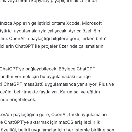
lmak veya metin kopyalayıp yapıştırmak zorunda
alnızca Apple’ın geliştirici ortamı Xcode, Microsoft
ştirici uygulamalarıyla çalışacak. Ayrıca özelliğin
lim. OpenAI’ın paylaştığı bilgilere göre; ‘erken beta’
icilerin ChatGPT ile projeler üzerinde çalışmalarını
mını ChatGPT’ye bağlayabilecek. Böylece ChatGPT
yanıtlar vermek için bu uygulamadaki içeriğe
teki ChatGPT masaüstü uygulamasında yer alıyor. Plus ve
ceğini belirtmekte fayda var. Kurumsal ve eğitim
çinde erişebilecek.
s’un paylaştığına göre; OpenAI, farklı uygulamaları
ChatGPT’ye aktarmak için macOS erişilebilirlik
zelliği, belirli uygulamalar için her istemle birlikte son