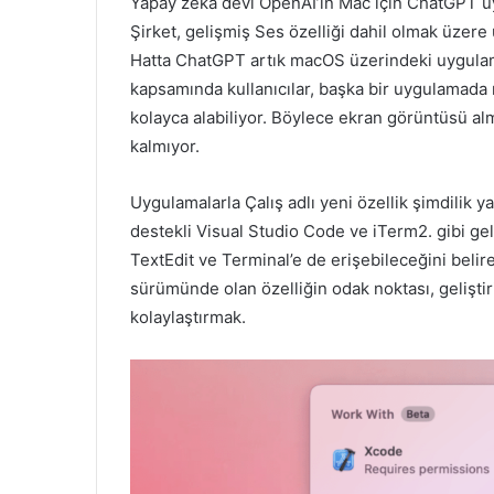
Yapay zeka devi OpenAI’ın Mac için ChatGPT uy
Şirket, gelişmiş Ses özelliği dahil olmak üzer
Hatta ChatGPT artık macOS üzerindeki uygulamal
kapsamında kullanıcılar, başka bir uygulamada
kolayca alabiliyor. Böylece ekran görüntüsü a
kalmıyor.
Uygulamalarla Çalış adlı yeni özellik şimdilik y
destekli Visual Studio Code ve iTerm2. gibi geli
TextEdit ve Terminal’e de erişebileceğini belire
sürümünde olan özelliğin odak noktası, geliştir
kolaylaştırmak.