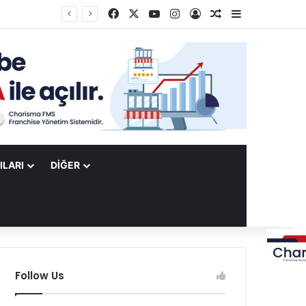
Facebook
X
YouTube
Instagram
Kayıt Ol
Rastgele Makale
Kenar Bölme
ILARI
DIĞER
Follow Us