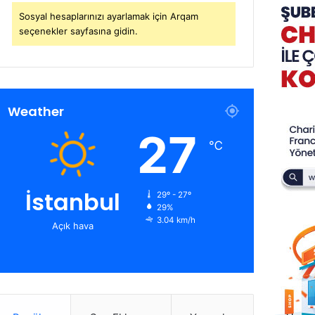
Sosyal hesaplarınızı ayarlamak için Arqam
seçenekler sayfasına gidin.
Weather
27
℃
İstanbul
29º - 27º
29%
3.04 km/h
Açık hava