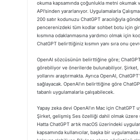
okuma kapsamında çoğunlukla metni okumak ve 
API’sinden yararlanıyor. Uygulamalarla Çalışma ö
200 satır kodunuzu ChatGPT aracılığıyla gönde
pencerenizdeki tüm kodlar sohbet botu için gir
kısmına odaklanmasına yardımcı olmak için kod 
ChatGPT belirttiğiniz kısmın yanı sıra onu çevr
OpenAI sözcüsünün belirttiğine göre; ChatGPT
görebiliyor ve önerilerde bulunabiliyor. Şirke
yollarını araştırmakta. Ayrıca OpenAI, ChatGPT
sağlayacak. OpenAI’ın belirttiğine göre ChatGPT
tabanlı uygulamalarla çalışabilecek.
Yapay zeka devi OpenAI’ın Mac için ChatGPT uy
Şirket, gelişmiş Ses özelliği dahil olmak üzer
Hatta ChatGPT artık macOS üzerindeki uygulamal
kapsamında kullanıcılar, başka bir uygulamada