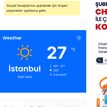
Sosyal hesaplarınızı ayarlamak için Arqam
seçenekler sayfasına gidin.
Weather
27
℃
İstanbul
29º - 27º
29%
3.04 km/h
Açık hava