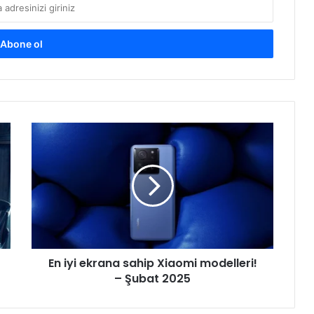
En
iyi
ekrana
sahip
Xiaomi
modelleri!
–
Şubat
2025
En iyi ekrana sahip Xiaomi modelleri!
– Şubat 2025