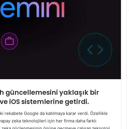
sh güncellemesini yaklaşık bir
e iOS sistemlerine getirdi.
rekabete Google da katılmaya karar verdi. Özellikle
y zeka teknolojileri için her firma daha farklı
ay zeka güçlenmesinin önüne geçmeye çalışan teknoloji