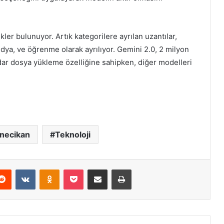
kler bulunuyor. Artık kategorilere ayrılan uzantılar,
edya, ve öğrenme olarak ayrılıyor. Gemini 2.0, 2 milyon
ar dosya yükleme özelliğine sahipken, diğer modelleri
necikan
Teknoloji
erest
Reddit
VKontakte
Odnoklassniki
Pocket
E-Posta ile paylaş
Yazdır