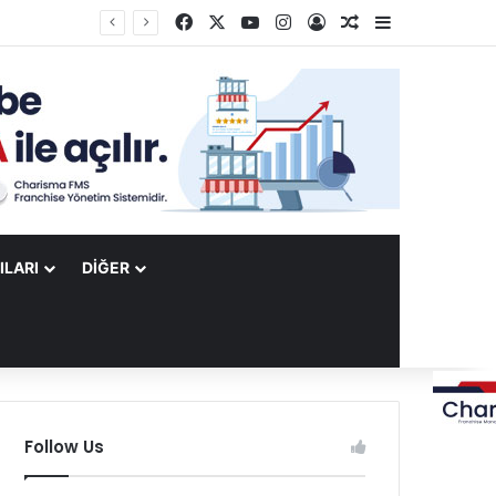
Facebook
X
YouTube
Instagram
Kayıt Ol
Rastgele Makale
Kenar Bölme
ILARI
DIĞER
Follow Us