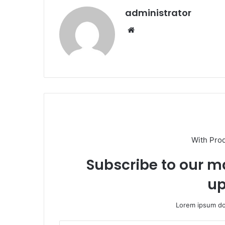
administrator
Web
sitesi
With Pro
Subscribe to our ma
up
Lorem ipsum dol