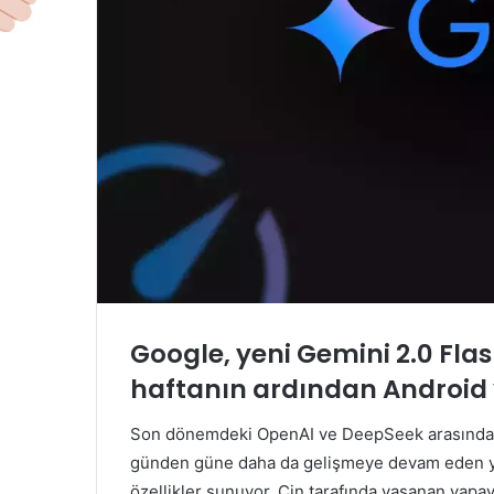
Google, yeni Gemini 2.0 Fla
haftanın ardından Android v
Son dönemdeki OpenAI ve DeepSeek arasındaki 
günden güne daha da gelişmeye devam eden yapa
özellikler sunuyor. Çin tarafında yaşanan yap