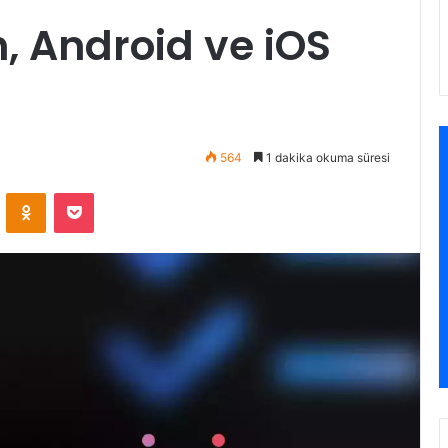
h, Android ve iOS
564
1 dakika okuma süresi
VKontakte
Odnoklassniki
Pocket