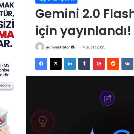
Gemini 2.0 Flas
için yayınlandı!
Bir
administrator
4 Şubat 2025
e-
Facebook
X
LinkedIn
Tumblr
Pinterest
Reddit
posta
göndermek