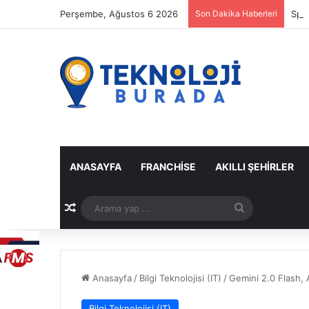
Perşembe, Ağustos 6 2026
Son Dakika Haberleri
Spot
ANASAYFA
FRANCHISE
AKILLI ŞEHIRLER
Rastgele Makale
Arama
yap
...
Anasayfa
/
Bilgi Teknolojisi (IT)
/
Gemini 2.0 Flash, A
Bilgi Teknolojisi (IT)