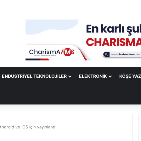
ify Mobile Uygulamasına Yeni Özellikler Ekliyor
ENDÜSTRIYEL TEKNOLOJILER
ELEKTRONIK
KÖŞE YAZ
ndroid ve iOS için yayınlandı!