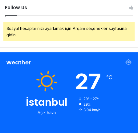
Follow Us
Sosyal hesaplarınızı ayarlamak için Arqam seçenekler sayfasına
gidin.
Weather
27
℃
İstanbul
29º - 27º
29%
3.04 km/h
Açık hava