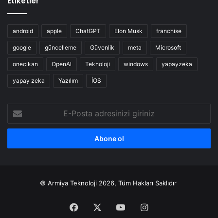
Etiketler
android
apple
ChatGPT
Elon Musk
franchise
google
güncelleme
Güvenlik
meta
Microsoft
onecikan
OpenAl
Teknoloji
windows
yapayzeka
yapay zeka
Yazılım
İOS
E-
Posta
adresinizi
giriniz
© Armiya Teknoloji 2026, Tüm Hakları Saklıdır
Facebook
X
YouTube
Instagram