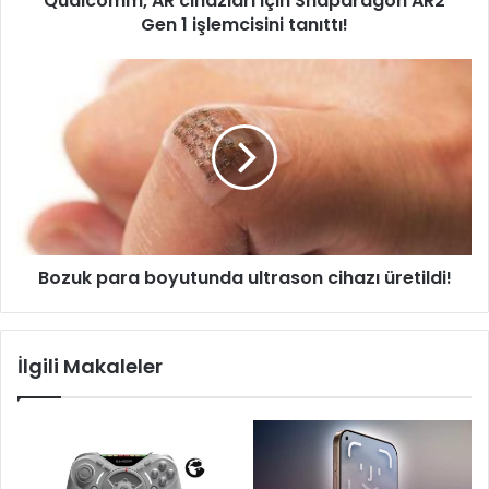
Qualcomm, AR cihazları için Snapdragon AR2
Gen 1 işlemcisini tanıttı!
Bozuk
para
boyutunda
ultrason
cihazı
üretildi!
Bozuk para boyutunda ultrason cihazı üretildi!
İlgili Makaleler