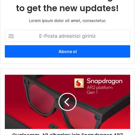
to get the new updates!
Lorem ipsum dolor sit amet, consectetur.
E-
Posta
adresinizi
giriniz
Qualcomm,
AR
cihazları
için
Snapdragon
AR2
Gen
1
işlemcisini
tanıttı!