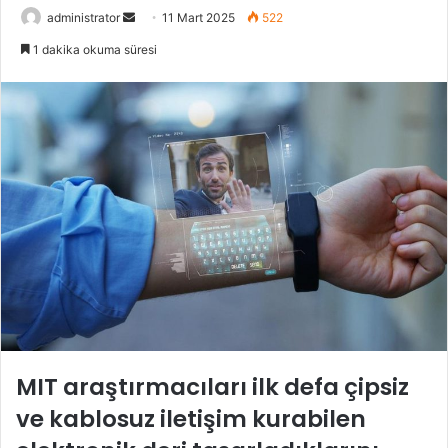
Bir
administrator
11 Mart 2025
522
e-
1 dakika okuma süresi
posta
göndermek
MIT araştırmacıları ilk defa çipsiz
ve kablosuz iletişim kurabilen