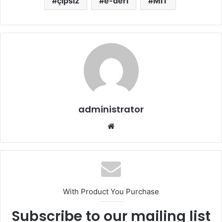
çipsiz
e-deri
MIT
administrator
Web
sitesi
With Product You Purchase
Subscribe to our mailing list