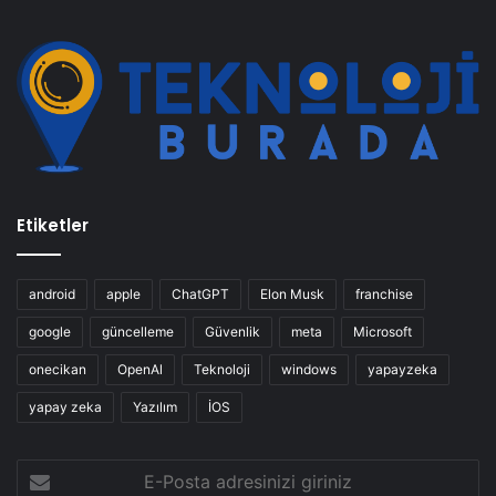
Etiketler
android
apple
ChatGPT
Elon Musk
franchise
google
güncelleme
Güvenlik
meta
Microsoft
onecikan
OpenAl
Teknoloji
windows
yapayzeka
yapay zeka
Yazılım
İOS
E-
Posta