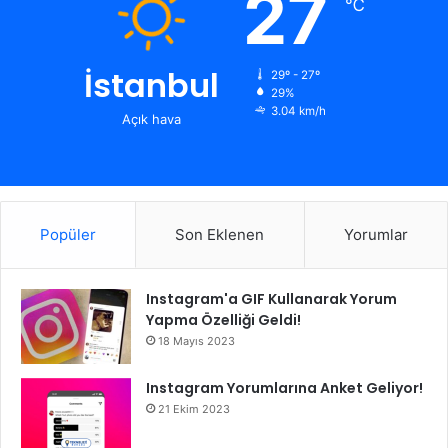
27
℃
İstanbul
29º - 27º
29%
3.04 km/h
Açık hava
Popüler
Son Eklenen
Yorumlar
Instagram'a GIF Kullanarak Yorum
Yapma Özelliği Geldi!
18 Mayıs 2023
Instagram Yorumlarına Anket Geliyor!
21 Ekim 2023