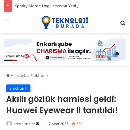
Spotify Mobile Uygulamasına Yeni Özellikler Ekliyor
Menü
Ar
Anasayfa
/
Elektronik
Elektronik
Akıllı gözlük hamlesi geldi:
Huawei Eyewear II tanıtıldı!
Bir
administrator
17 Mart 2025
576