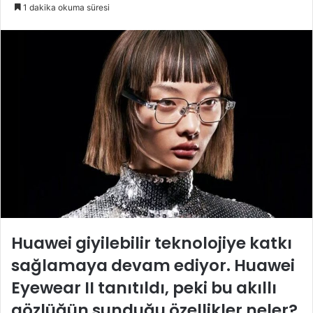
e-
1 dakika okuma süresi
posta
göndermek
Huawei giyilebilir teknolojiye katkı
sağlamaya devam ediyor. Huawei
Eyewear II tanıtıldı, peki bu akıllı
gözlüğün sunduğu özellikler neler?