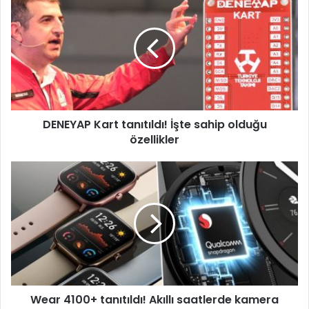
Kart
tanıtıldı!
İşte
sahip
olduğu
özellikler
DENEYAP Kart tanıtıldı! İşte sahip olduğu
özellikler
Wear
4100+
tanıtıldı!
Akıllı
saatlerde
kamera
dönemi!
Wear 4100+ tanıtıldı! Akıllı saatlerde kamera