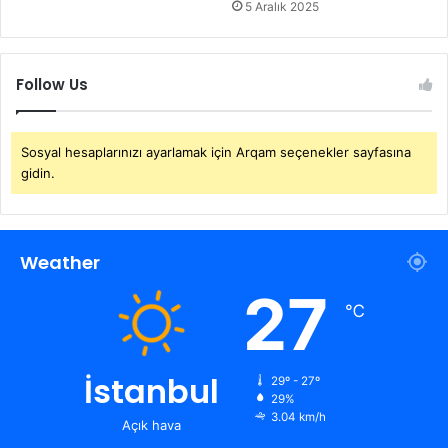
5 Aralık 2025
Follow Us
Sosyal hesaplarınızı ayarlamak için Arqam seçenekler sayfasına
gidin.
Weather
27
℃
İstanbul
29º - 27º
29%
3.04 km/h
Açık hava