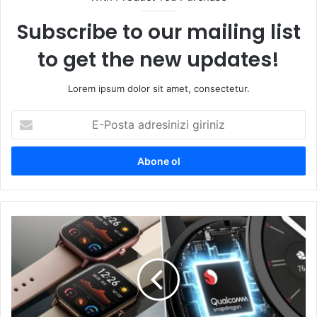
Subscribe to our mailing list
to get the new updates!
Lorem ipsum dolor sit amet, consectetur.
E-
Posta
adresinizi
giriniz
Wear
4100+
tanıtıldı!
Akıllı
saatlerde
kamera
dönemi!