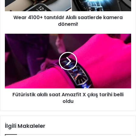
Wear 4100+ tanıtıldı! Akıllı saatlerde kamera
dönemi!
Fütüristik
akıllı
saat
Amazfit
X
çıkış
tarihi
belli
oldu
Fütüristik akıllı saat Amazfit X çıkış tarihi belli
oldu
İlgili Makaleler