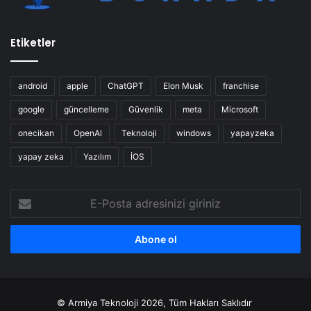
Etiketler
android
apple
ChatGPT
Elon Musk
franchise
google
güncelleme
Güvenlik
meta
Microsoft
onecikan
OpenAl
Teknoloji
windows
yapayzeka
yapay zeka
Yazılım
İOS
E-
Posta
adresinizi
giriniz
© Armiya Teknoloji 2026, Tüm Hakları Saklıdır