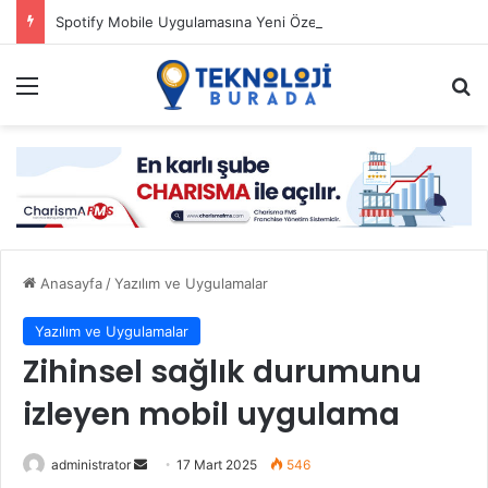
Spotify Mobile Uygulamasına Yeni Özellikler Ekliyor
Menü
Ar
Anasayfa
/
Yazılım ve Uygulamalar
Yazılım ve Uygulamalar
Zihinsel sağlık durumunu
izleyen mobil uygulama
Bir
administrator
17 Mart 2025
546