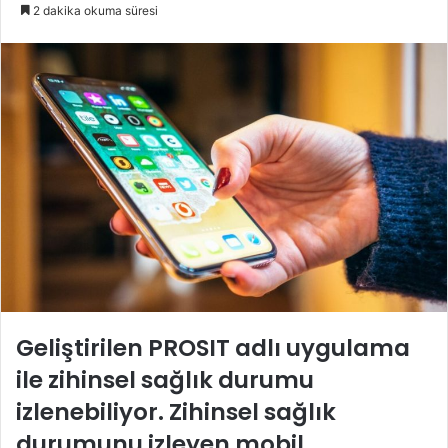
e-
2 dakika okuma süresi
posta
göndermek
Geliştirilen PROSIT adlı uygulama
ile zihinsel sağlık durumu
izlenebiliyor. Zihinsel sağlık
durumunu izleyen mobil