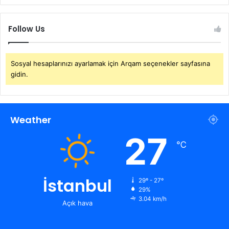
Follow Us
Sosyal hesaplarınızı ayarlamak için Arqam seçenekler sayfasına
gidin.
Weather
27
℃
İstanbul
29º - 27º
29%
3.04 km/h
Açık hava