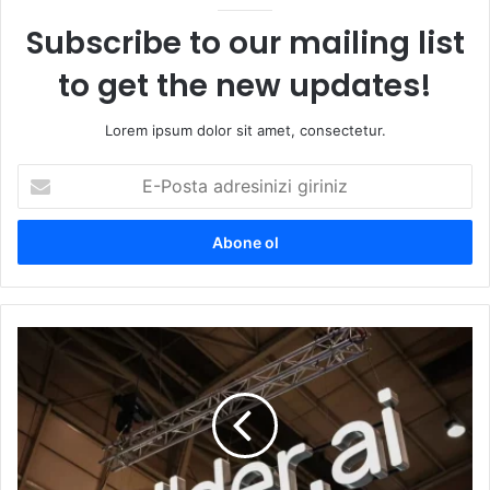
Subscribe to our mailing list
to get the new updates!
Lorem ipsum dolor sit amet, consectetur.
E-
Posta
adresinizi
giriniz
Builder.ai’ın
yapay
zeka
sistemi
insan
çıktı!