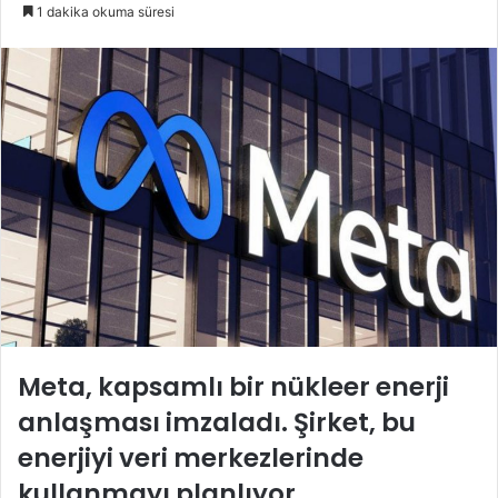
e-
1 dakika okuma süresi
posta
göndermek
Meta, kapsamlı bir nükleer enerji
anlaşması imzaladı. Şirket, bu
enerjiyi veri merkezlerinde
kullanmayı planlıyor.