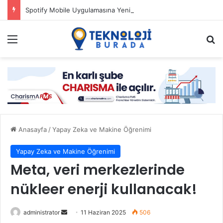
Spotify Mobile Uygulamasına Yeni Özellikler Ekliyor
Menü
Ar
Anasayfa
/
Yapay Zeka ve Makine Öğrenimi
Yapay Zeka ve Makine Öğrenimi
Meta, veri merkezlerinde
nükleer enerji kullanacak!
Bir
administrator
11 Haziran 2025
506