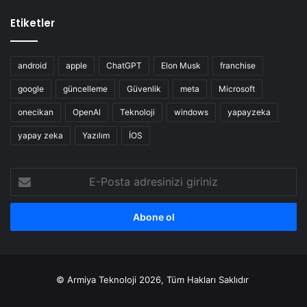
Etiketler
android
apple
ChatGPT
Elon Musk
franchise
google
güncelleme
Güvenlik
meta
Microsoft
onecikan
OpenAl
Teknoloji
windows
yapayzeka
yapay zeka
Yazılım
İOS
E-
Posta
adresinizi
giriniz
© Armiya Teknoloji 2026, Tüm Hakları Saklıdır