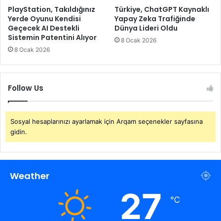
PlayStation, Takıldığınız
Türkiye, ChatGPT Kaynaklı
Yerde Oyunu Kendisi
Yapay Zeka Trafiğinde
Geçecek AI Destekli
Dünya Lideri Oldu
Sistemin Patentini Alıyor
8 Ocak 2026
8 Ocak 2026
Follow Us
Sosyal hesaplarınızı ayarlamak için Arqam seçenekler sayfasına
gidin.
Weather
27
℃