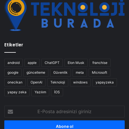
Etiketler
android
apple
ChatGPT
Elon Musk
franchise
google
güncelleme
Güvenlik
meta
Microsoft
onecikan
OpenAl
Teknoloji
windows
yapayzeka
yapay zeka
Yazılım
İOS
E-
Posta
adresinizi
giriniz