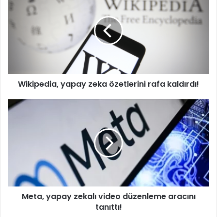
yapay
zeka
özetlerini
rafa
kaldırdı!
Wikipedia, yapay zeka özetlerini rafa kaldırdı!
Meta,
yapay
zekalı
video
düzenleme
aracını
tanıttı!
Meta, yapay zekalı video düzenleme aracını
tanıttı!