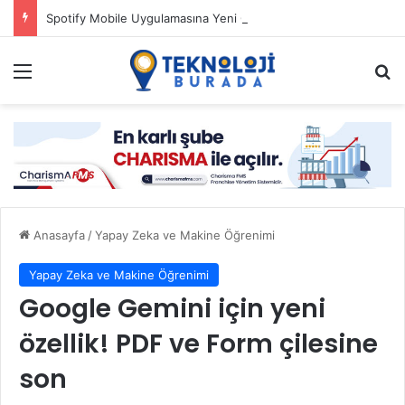
Spotify Mobile Uygulamasına Yeni Özellikler Ekliyor
Menü
Ar
Anasayfa
/
Yapay Zeka ve Makine Öğrenimi
Yapay Zeka ve Makine Öğrenimi
Google Gemini için yeni
özellik! PDF ve Form çilesine
son