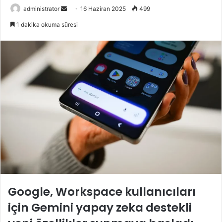
Bir
administrator
16 Haziran 2025
499
e-
1 dakika okuma süresi
posta
göndermek
Google, Workspace kullanıcıları
için Gemini yapay zeka destekli