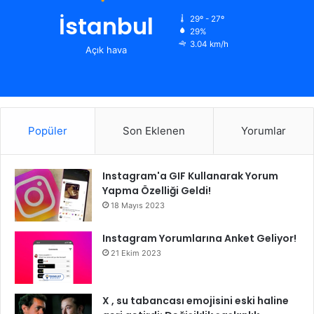
İstanbul
29º - 27º
29%
3.04 km/h
Açık hava
Popüler
Son Eklenen
Yorumlar
Instagram'a GIF Kullanarak Yorum
Yapma Özelliği Geldi!
18 Mayıs 2023
Instagram Yorumlarına Anket Geliyor!
21 Ekim 2023
X , su tabancası emojisini eski haline