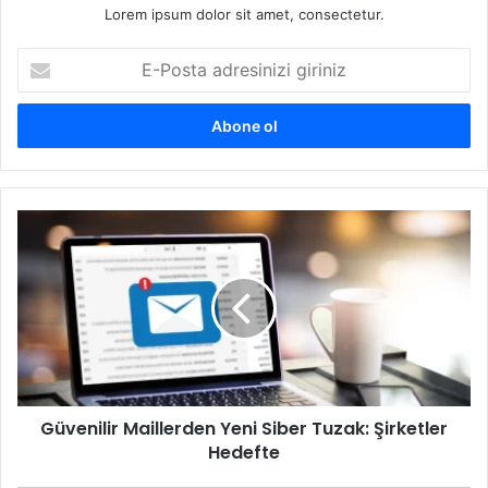
Lorem ipsum dolor sit amet, consectetur.
E-
Posta
adresinizi
giriniz
Güvenilir
Maillerden
Yeni
Siber
Tuzak:
Şirketler
Hedefte
Güvenilir Maillerden Yeni Siber Tuzak: Şirketler
Hedefte