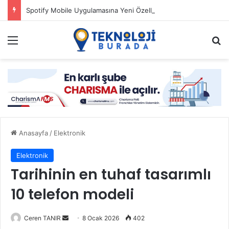
Spotify Mobile Uygulamasına Yeni Özellikler Ekliyor
Menü
Ar
Anasayfa
/
Elektronik
Elektronik
Tarihinin en tuhaf tasarımlı
10 telefon modeli
Bir
Ceren TANIR
8 Ocak 2026
402