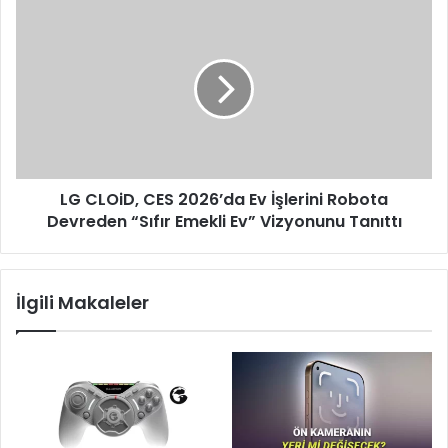
LG
CLOiD,
CES
2026’da
Ev
İşlerini
Robota
Devreden
“Sıfır
LG CLOiD, CES 2026’da Ev İşlerini Robota
Emekli
Ev”
Devreden “Sıfır Emekli Ev” Vizyonunu Tanıttı
Vizyonunu
Tanıttı
İlgili Makaleler