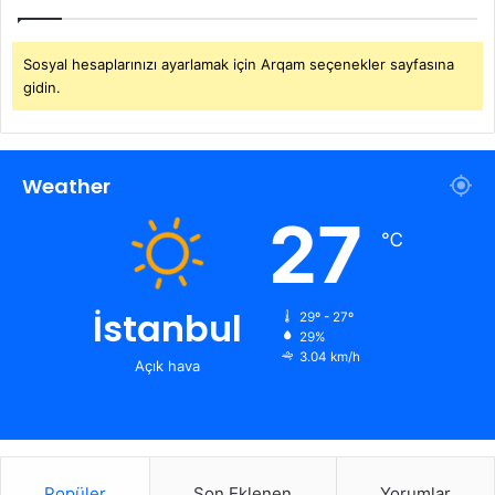
Sosyal hesaplarınızı ayarlamak için Arqam seçenekler sayfasına
gidin.
Weather
27
℃
İstanbul
29º - 27º
29%
3.04 km/h
Açık hava
Popüler
Son Eklenen
Yorumlar