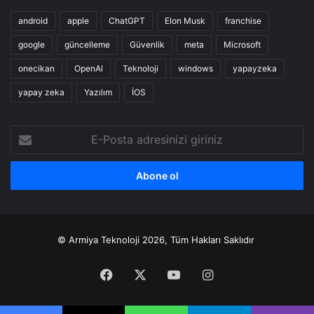
android
apple
ChatGPT
Elon Musk
franchise
google
güncelleme
Güvenlik
meta
Microsoft
onecikan
OpenAl
Teknoloji
windows
yapayzeka
yapay zeka
Yazılım
İOS
E-
Posta
adresinizi
giriniz
© Armiya Teknoloji 2026, Tüm Hakları Saklıdır
Facebook
X
YouTube
Instagram