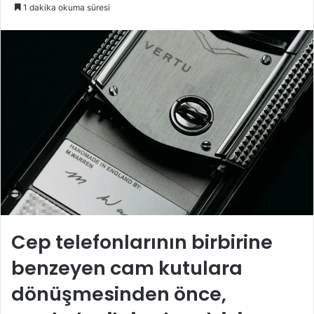
e-
1 dakika okuma süresi
posta
göndermek
Cep telefonlarının birbirine
benzeyen cam kutulara
dönüşmesinden önce,