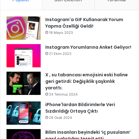
Instagram'a GIF Kullanarak Yorum
Yapma Özelliği Geldi!
18 Mayıs 2023
Instagram Yorumlarına Anket Geliyor!
21 Ekim 2023
X , su tabancası emojisini eski haline
geri getirdi: Değişiklik şaşkınlık
yarattı.
24 Temmuz 2024
iPhone'lardan Bildirimlerle Veri
Sızdırıldığı Ortaya Çıktı
26 Ocak 2024
Bilim insanları beyindeki ‘iç pusulanın’
nasıl çalıştığını tespit etti