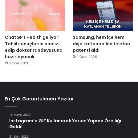
ChatGPT Health geliyor:
Samsung, hem içe hem
Tahlil sonuçlarını analiz
dışa katlanabilen telefon
edip doktor randevusuna
patenti aldı
hazırlayacak
9 Ocak 2026
9 Ocak 2026
En Çok Görüntülenen Yazılar
18 Mayıs 2023
Instagram'a GIF Kullanarak Yorum Yapma Özelliği
Geldi!
21 Ekim 2023