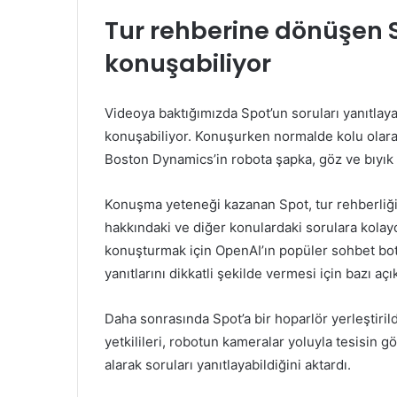
Tur rehberine dönüşen 
konuşabiliyor
Videoya baktığımızda Spot’un soruları yanıtlaya
konuşabiliyor. Konuşurken normalde kolu olarak
Boston Dynamics’in robota şapka, göz ve bıyık 
Konuşma yeteneği kazanan Spot, tur rehberliği y
hakkındaki ve diğer konulardaki sorulara kolay
konuşturmak için OpenAI’ın popüler sohbet bot
yanıtlarını dikkatli şekilde vermesi için bazı açı
Daha sonrasında Spot’a bir hoparlör yerleştiri
yetkilileri, robotun kameralar yoluyla tesisin gö
alarak soruları yanıtlayabildiğini aktardı.