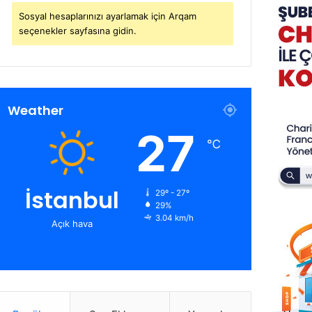
Sosyal hesaplarınızı ayarlamak için Arqam
seçenekler sayfasına gidin.
Weather
27
℃
İstanbul
29º - 27º
29%
3.04 km/h
Açık hava