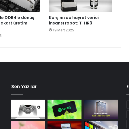
k
i
ç
de DDR4’e dönüş
Karşınızda hayret verici
i
nakart üretimi
insansı robot: T-HR3
n
19 Mart 2025
k
6
u
r
u
l
o
l
u
ş
t
Son Yazılar
E
u
r
d
u
ğ
u
d