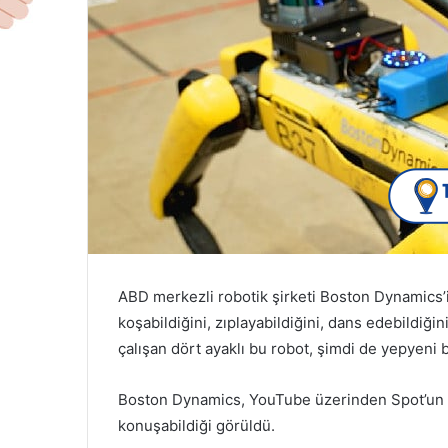
n
d
e
r
m
e
k
ABD merkezli robotik şirketi Boston Dynamics’in
koşabildiğini, zıplayabildiğini, dans edebildiğin
çalışan dört ayaklı bu robot, şimdi de yepyeni 
Boston Dynamics, YouTube üzerinden Spot’un bi
konuşabildiği görüldü.