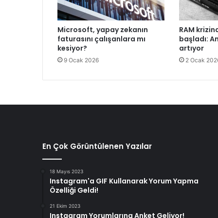
f
r
e
Microsoft, yapay zekanın
RAM krizin
G
faturasını çalışanlara mı
başladı: A
i
kesiyor?
artıyor
r
9 Ocak 2026
2 Ocak 202
m
e
k
t
e
n
N
e
d
En Çok Görüntülenen Yazılar
e
n
18 Mayıs 2023
D
Instagram'a GIF Kullanarak Yorum Yapma
a
Özelliği Geldi!
h
a
21 Ekim 2023
Instagram Yorumlarına Anket Geliyor!
G