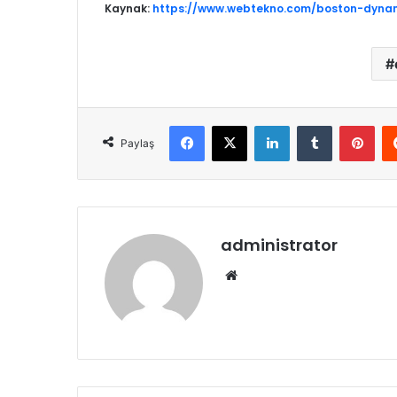
Kaynak:
https://www.webtekno.com/boston-dynam
Facebook
X
LinkedIn
Tumblr
Pinterest
Paylaş
administrator
We
b
sit
esi