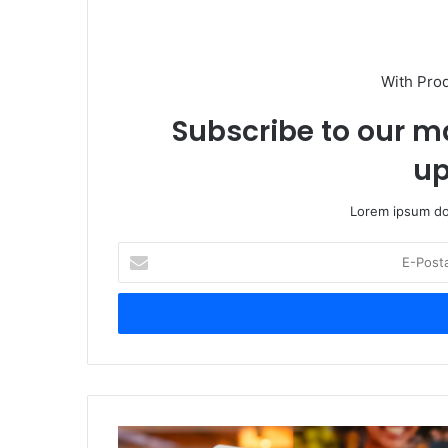
With Pro
Subscribe to our ma
up
Lorem ipsum dol
E
-
P
o
s
t
a
a
d
T
r