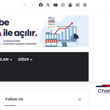
Facebook
X
YouTube
Instagram
Kayıt Ol
Rastgele Makale
Kenar Bölme
ILARI
DIĞER
Follow Us