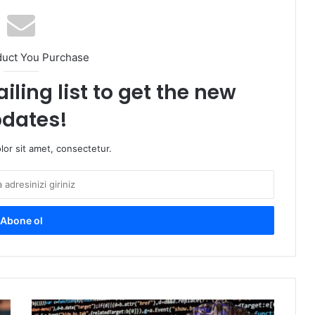
duct You Purchase
iling list to get the new
dates!
or sit amet, consectetur.
Y