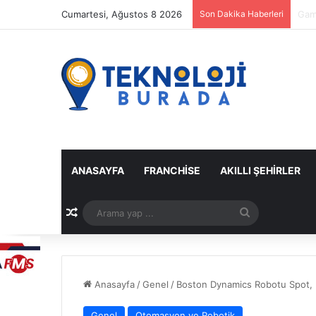
Cumartesi, Ağustos 8 2026
Son Dakika Haberleri
Spot
ANASAYFA
FRANCHISE
AKILLI ŞEHIRLER
Rastgele Makale
Arama
yap
...
Anasayfa
/
Genel
/
Boston Dynamics Robotu Spot, 
Genel
Otomasyon ve Robotik