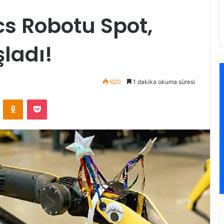
s Robotu Spot,
ladı!
620
1 dakika okuma süresi
ontakte
Odnoklassniki
Pocket