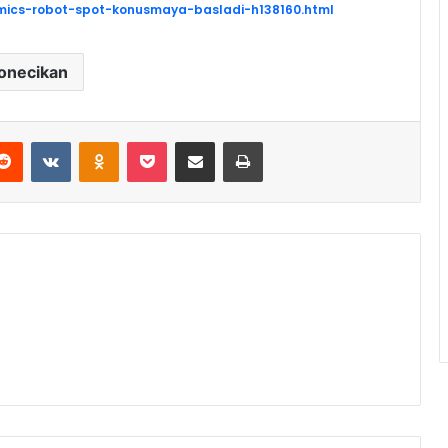
ics-robot-spot-konusmaya-basladi-h138160.html
onecikan
Reddit
VKontakte
Odnoklassniki
Pocket
E-Posta ile paylaş
Yazdır