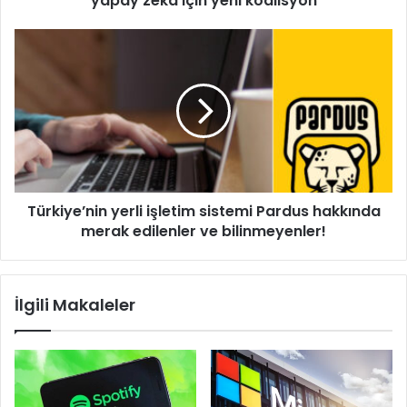
yapay zeka için yeni koalisyon
Türkiye’nin
yerli
işletim
sistemi
Pardus
hakkında
merak
edilenler
ve
Türkiye’nin yerli işletim sistemi Pardus hakkında
bilinmeyenler!
merak edilenler ve bilinmeyenler!
İlgili Makaleler