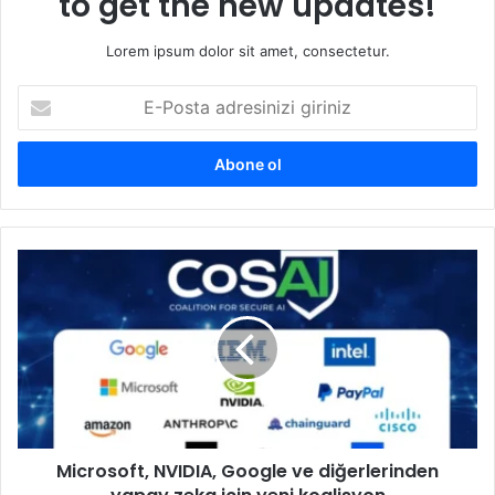
to get the new updates!
Lorem ipsum dolor sit amet, consectetur.
E-
Posta
adresinizi
giriniz
Microsoft,
NVIDIA,
Google
ve
diğerlerinden
yapay
zeka
için
yeni
Microsoft, NVIDIA, Google ve diğerlerinden
koalisyon