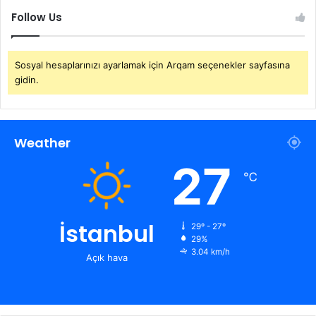
Follow Us
Sosyal hesaplarınızı ayarlamak için Arqam seçenekler sayfasına
gidin.
Weather
27
℃
İstanbul
29º - 27º
29%
3.04 km/h
Açık hava