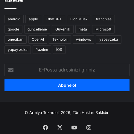
Etiketler
android
apple
ChatGPT
Elon Musk
franchise
google
güncelleme
Güvenlik
meta
Microsoft
onecikan
OpenAl
Teknoloji
windows
yapayzeka
yapay zeka
Yazılım
İOS
E-
Posta
adresinizi
giriniz
© Armiya Teknoloji 2026, Tüm Hakları Saklıdır
Facebook
X
YouTube
Instagram