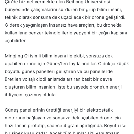
Çin’de hizmet vermekte olan Beihang Üniversitesi
bünyesinde çalışmalarını sürdüren bir grup bilim insanı,
teknik olarak sonsuna dek uçabilecek bir drone geliştirdi.
Giderek yaygınlaşan insansız hava araçları, bu drone’da
kullanılana benzer teknolojilerle yepyeni bir çağın kapısını
açabilirler.
Mingjing Qi isimli bilim insanı ile ekibi, sonsuza dek
uçabilen drone için Güneş’ten faydalandılar. Oldukça küçük
boyutlu güneş panelleri geliştiren ve bu panellerde
üretilen voltajı ciddi anlamda artıran basit bir devre
oluşturan bilim insanları, işte bu sayede drone’un enerji
ihtiyacını çözmüş oldular.
Güneş panellerinin ürettiği enerjiyi bir elektrostatik
motoruna bağlayan ve sonsuza dek uçabilen drone için
hazırlanan prototip, sadece 4 gram ağırlığında. Boyutu ise
bir sinek kuşu kadar. Ancak tüm bunlar sizi yanıltmasın.