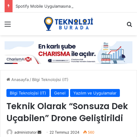
Spotify Mobile Uygulamasına Yeni Özellikler Ekliyor
Menü
Ar
Anasayfa
/
Bilgi Teknolojisi (IT)
Bilgi Teknolojisi (IT)
Genel
Yazılım ve Uygulamalar
Teknik Olarak “Sonsuza Dek
Uçabilen” Drone Geliştirildi
Bir
administrator
22 Temmuz 2024
560