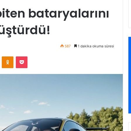
iten bataryalarını
üştürdü!
587
1 dakika okuma süresi
VKontakte
Odnoklassniki
Pocket