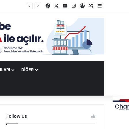
Facebook
X
YouTube
Instagram
Kayıt Ol
Rastgele Makale
Kenar Bölme
ILARI
DIĞER
Follow Us