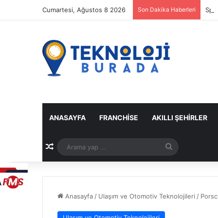
Cumartesi, Ağustos 8 2026
Son Dakika Haberleri
Spot
ANASAYFA
FRANCHISE
AKILLI ŞEHIRLER
Rastgele Makale
Arama
yap
...
Anasayfa
/
Ulaşım ve Otomotiv Teknolojileri
/
Porsc
Ulaşım ve Otomotiv Teknolojileri