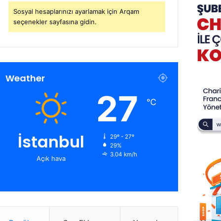
Sosyal hesaplarınızı ayarlamak için Arqam
seçenekler sayfasına gidin.
Weather
27
℃
İstanbul
29º - 27º
29%
3.04 km/h
Açık hava