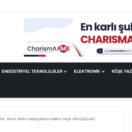
ify Mobile Uygulamasına Yeni Özellikler Ekliyor
ENDÜSTRIYEL TEKNOLOJILER
ELEKTRONIK
KÖŞE YAZ
he, ömrü biten bataryalarını bakın neye dönüştürdü!