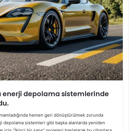
 enerji depolama sistemlerinde
du.
ni tamamladığında hemen geri dönüştürülmek zorunda
ji depolama sistemleri gibi başka alanlarda yeniden
lar için “İkinci bir şans” projeleri başlatarak bu cihazlara