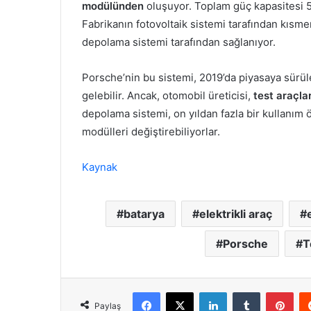
modülünden
oluşuyor. Toplam güç kapasitesi 5
Fabrikanın fotovoltaik sistemi tarafından kısmen 
depolama sistemi tarafından sağlanıyor.
Porsche’nin bu sistemi, 2019’da piyasaya sürül
gelebilir. Ancak, otomobil üreticisi,
test araçla
depolama sistemi, on yıldan fazla bir kullanım 
modülleri değiştirebiliyorlar.
Kaynak
batarya
elektrikli araç
Porsche
T
Facebook
X
LinkedIn
Tumblr
Pint
Paylaş