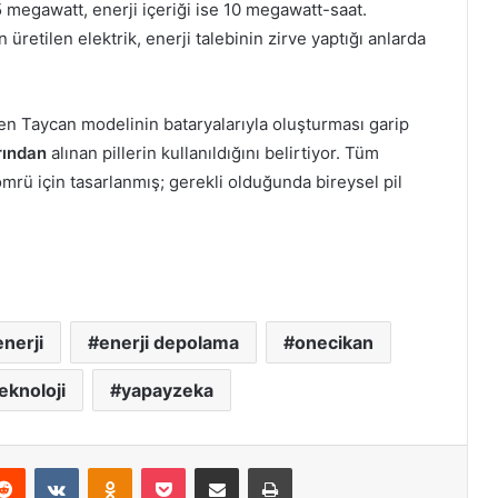
 megawatt, enerji içeriği ise 10 megawatt-saat.
üretilen elektrik, enerji talebinin zirve yaptığı anlarda
en Taycan modelinin bataryalarıyla oluşturması garip
rından
alınan pillerin kullanıldığını belirtiyor. Tüm
ömrü için tasarlanmış; gerekli olduğunda bireysel pil
enerji
enerji depolama
onecikan
eknoloji
yapayzeka
erest
Reddit
VKontakte
Odnoklassniki
Pocket
E-Posta ile paylaş
Yazdır