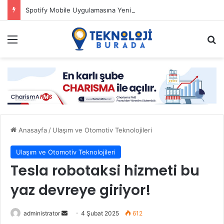
Spotify Mobile Uygulamasına Yeni Özellikler Ekliyor
Menü
Ar
Anasayfa
/
Ulaşım ve Otomotiv Teknolojileri
Ulaşım ve Otomotiv Teknolojileri
Tesla robotaksi hizmeti bu
yaz devreye giriyor!
Bir
administrator
4 Şubat 2025
612