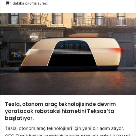
e-
1 dakika okuma süresi
posta
göndermek
Tesla, otonom araç teknolojisinde devrim
yaratacak robotaksi hizmetini Teksas’ta
başlatıyor.
Tesla, otonom araç teknolojileri için yeni bir adım atıyor.