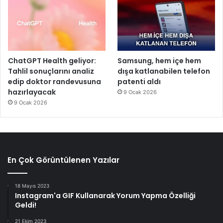
ChatGPT Health geliyor:
Samsung, hem içe hem
Tahlil sonuçlarını analiz
dışa katlanabilen telefon
edip doktor randevusuna
patenti aldı
hazırlayacak
9 Ocak 2026
9 Ocak 2026
En Çok Görüntülenen Yazılar
18 Mayıs 2023
Instagram'a GIF Kullanarak Yorum Yapma Özelliği
Geldi!
21 Ekim 2023