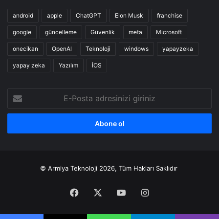
android
apple
ChatGPT
Elon Musk
franchise
google
güncelleme
Güvenlik
meta
Microsoft
onecikan
OpenAl
Teknoloji
windows
yapayzeka
yapay zeka
Yazılım
İOS
E-
Posta
adresinizi
giriniz
© Armiya Teknoloji 2026, Tüm Hakları Saklıdır
Facebook
X
YouTube
Instagram