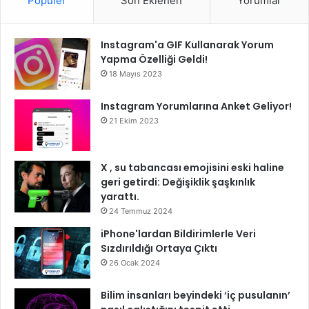
Popüler
Son Eklenen
Yorumlar
Instagram'a GIF Kullanarak Yorum
Yapma Özelliği Geldi!
18 Mayıs 2023
Instagram Yorumlarına Anket Geliyor!
21 Ekim 2023
X , su tabancası emojisini eski haline
geri getirdi: Değişiklik şaşkınlık
yarattı.
24 Temmuz 2024
iPhone'lardan Bildirimlerle Veri
Sızdırıldığı Ortaya Çıktı
26 Ocak 2024
Bilim insanları beyindeki ‘iç pusulanın’