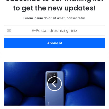
to get the new updates!
Lorem ipsum dolor sit amet, consectetur.
E-
Posta
adresinizi
giriniz
En
iyi
ekrana
sahip
Xiaomi
modelleri!
–
Şubat
2025