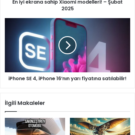
En iyi ekrana sahip Xiaomi modelleri! – Şubat
2025
iPhone
SE
4,
iPhone
16’nın
yarı
fiyatına
satılabilir!
iPhone SE 4, iPhone 16’nın yarı fiyatına satılabilir!
İlgili Makaleler