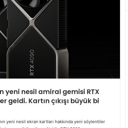
ın yeni nesil amiral gemisi RTX
 geldi. Kartın çıkışı büyük bi
ın yeni nesil ekran kartları hakkında yeni söylentiler