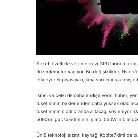
Şirket, özellikle veri merkezi GPU’larında terma
düzenlemeler yapıyor. Bu değişiklikler, Nvidia’
etkileyerek piyasaya çıkma sürecini uzatmış gi
İkinci ve belki de daha endişe verici haber, ye
tüketiminin beklenenden daha yüksek olabile
tüketiminin ciddi oranda artacağı söyleniyor.
5090’un güç tüketiminin, şimdi 550W’ın bile üz
Ünlü teknoloji sızıntı kaynağı Kopite7kimi de bu