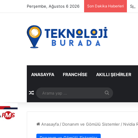
Perşembe, Ağustos 6 2026
Son Dakika Haberleri
Spot
ANASAYFA
FRANCHISE
AKILLI ŞEHIRLER
Rastgele Makale
Arama
yap
...
Anasayfa
/
Donanım ve Gömülü Sistemler
/
Nvidia 
Donanım ve Gömülü Sistemler