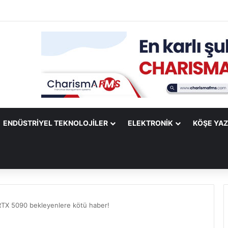
ify Mobile Uygulamasına Yeni Özellikler Ekliyor
ENDÜSTRIYEL TEKNOLOJILER
ELEKTRONIK
KÖŞE YAZ
RTX 5090 bekleyenlere kötü haber!