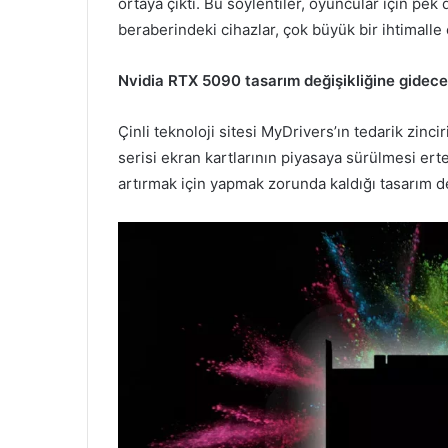
ortaya çıktı. Bu söylentiler, oyuncular için pe
beraberindeki cihazlar, çok büyük bir ihtimalle 
Nvidia RTX 5090 tasarım değişikliğine gidec
Çinli teknoloji sitesi MyDrivers’ın tedarik zin
serisi ekran kartlarının piyasaya sürülmesi ert
artırmak için yapmak zorunda kaldığı tasarım değ