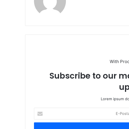
With Pro
Subscribe to our ma
up
Lorem ipsum dol
E-
Posta
adresinizi
giriniz