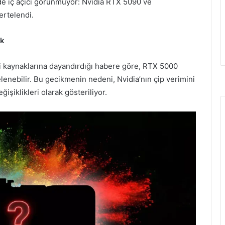
k de iç açıcı görünmüyor: Nvidia RTX 5090 ve
ertelendi.
ek
ciri kaynaklarına dayandırdığı habere göre, RTX 5000
elenebilir. Bu gecikmenin nedeni, Nvidia’nın çip verimini
işiklikleri olarak gösteriliyor.