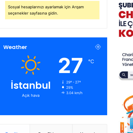
Sosyal hesaplarınızı ayarlamak için Arqam
seçenekler sayfasına gidin.
Weather
27
℃
İstanbul
29º - 27º
29%
3.04 km/h
Açık hava