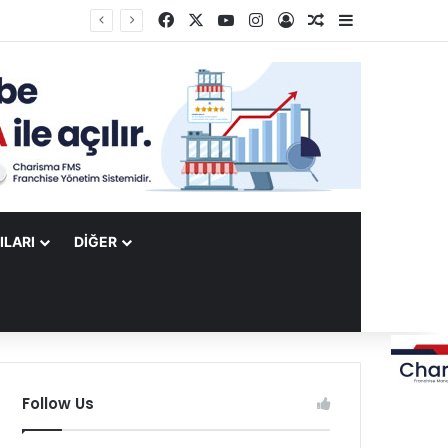
Facebook
X
YouTube
Instagram
Kayıt Ol
Rastgele Makale
Kenar Bölme
ILARI
DIĞER
Follow Us