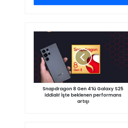
Snapdragon
8
Gen
4’lü
Galaxy
S25
iddialı!
İşte
beklenen
Snapdragon 8 Gen 4’lü Galaxy S25
performans
artışı
iddialı! İşte beklenen performans
artışı