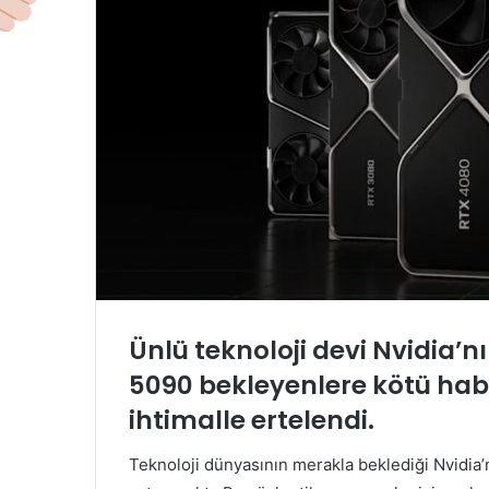
Ünlü teknoloji devi Nvidia’n
5090 bekleyenlere kötü haber
ihtimalle ertelendi.
Teknoloji dünyasının merakla beklediği Nvidia’n