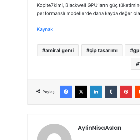
Kopite7kimi, Blackwell GPU’ların güç tüketimind
performanslı modellerde daha kayda değer olac
Kaynak
amiral gemi
çip tasarımı
gp
Facebook
X
LinkedIn
Tumblr
Pint
Paylaş
AylinNisaAslan