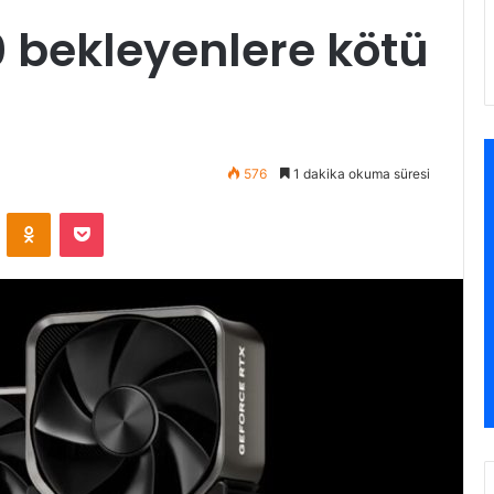
 bekleyenlere kötü
576
1 dakika okuma süresi
VKontakte
Odnoklassniki
Pocket