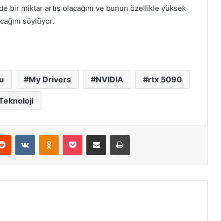
e bir miktar artış olacağını ve bunun özellikle yüksek
ağını söylüyor.
u
My Drivers
NVIDIA
rtx 5090
Teknoloji
erest
Reddit
VKontakte
Odnoklassniki
Pocket
E-Posta ile paylaş
Yazdır