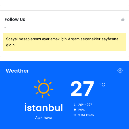
Follow Us
Sosyal hesaplarınızı ayarlamak için Arqam seçenekler sayfasına
gidin.
Weather
27
℃
İstanbul
29º - 27º
29%
3.04 km/h
Açık hava