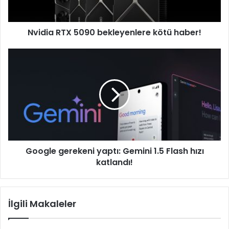
Nvidia RTX 5090 bekleyenlere kötü haber!
Google
gerekeni
yaptı:
Gemini
1.5
Flash
hızı
katlandı!
Google gerekeni yaptı: Gemini 1.5 Flash hızı
katlandı!
İlgili Makaleler