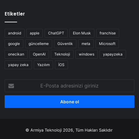
Etiketler
android
apple
ChatGPT
Elon Musk
franchise
google
güncelleme
Güvenlik
meta
Microsoft
onecikan
OpenAl
Teknoloji
windows
yapayzeka
yapay zeka
Yazılım
İOS
E-
Posta
adresinizi
giriniz
© Armiya Teknoloji 2026, Tüm Hakları Saklıdır