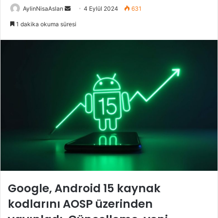
Bir
AylinNisaAslan
4 Eylül 2024
631
e-
1 dakika okuma süresi
posta
göndermek
Google, Android 15 kaynak
kodlarını AOSP üzerinden