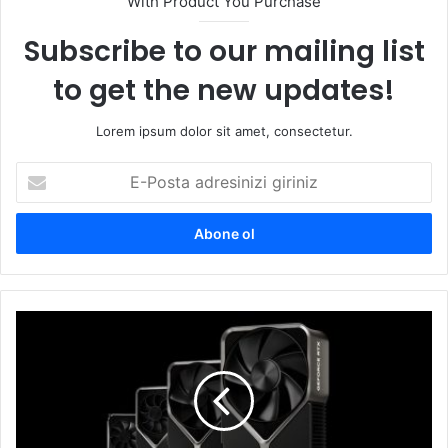
With Product You Purchase
Subscribe to our mailing list
to get the new updates!
Lorem ipsum dolor sit amet, consectetur.
E-
Posta
adresinizi
giriniz
Nvidia
RTX
5090
bekleyenlere
kötü
haber!