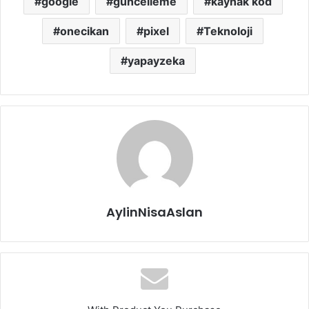
google
güncelleme
kaynak kod
onecikan
pixel
Teknoloji
yapayzeka
AylinNisaAslan