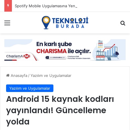
Spotify Mobile Uygulamasına Yeni Özellikler Ekliyor
Menü
Ar
Anasayfa
/
Yazılım ve Uygulamalar
Yazılım ve Uygulamalar
Android 15 kaynak kodları
yayınlandı! Güncelleme
yolda