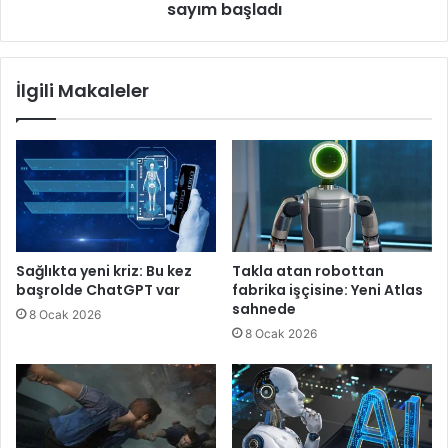
sayım başladı
İlgili Makaleler
Sağlıkta yeni kriz: Bu kez
Takla atan robottan
başrolde ChatGPT var
fabrika işçisine: Yeni Atlas
sahnede
8 Ocak 2026
8 Ocak 2026