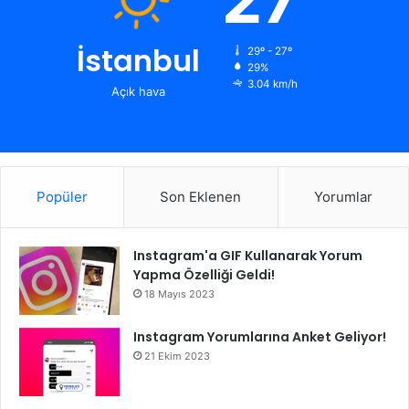
İstanbul
29º - 27º
29%
3.04 km/h
Açık hava
Popüler
Son Eklenen
Yorumlar
Instagram'a GIF Kullanarak Yorum
Yapma Özelliği Geldi!
18 Mayıs 2023
Instagram Yorumlarına Anket Geliyor!
21 Ekim 2023