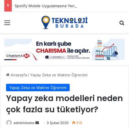
Spotify Mobile Uygulamasına Yeni Özellikler Ekliyor
Menü
Ar
Anasayfa
/
Yapay Zeka ve Makine Öğrenimi
Yapay Zeka ve Makine Öğrenimi
Yapay zeka modelleri neden
çok fazla su tüketiyor?
Bir
administrator
3 Şubat 2025
518