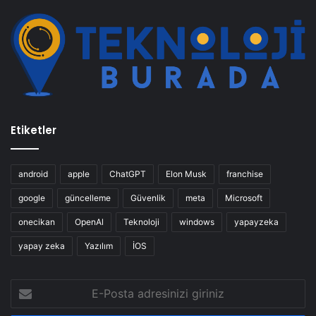
Etiketler
android
apple
ChatGPT
Elon Musk
franchise
google
güncelleme
Güvenlik
meta
Microsoft
onecikan
OpenAl
Teknoloji
windows
yapayzeka
yapay zeka
Yazılım
İOS
E-
Posta
adresinizi