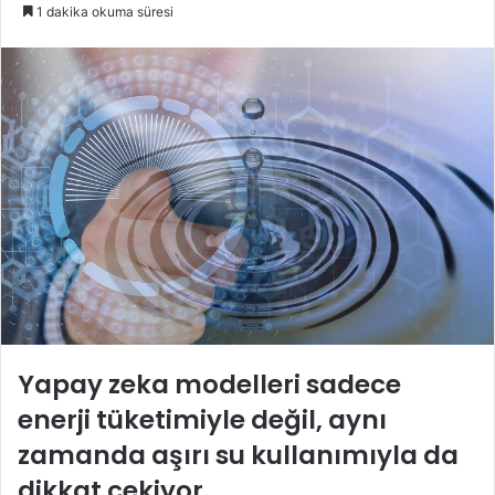
e-
1 dakika okuma süresi
posta
göndermek
Yapay zeka modelleri sadece
enerji tüketimiyle değil, aynı
zamanda aşırı su kullanımıyla da
dikkat çekiyor.