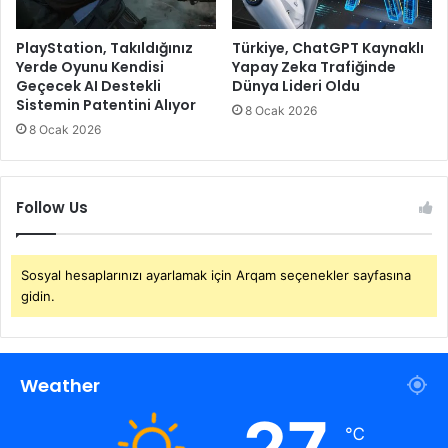
PlayStation, Takıldığınız
Türkiye, ChatGPT Kaynaklı
Yerde Oyunu Kendisi
Yapay Zeka Trafiğinde
Geçecek AI Destekli
Dünya Lideri Oldu
Sistemin Patentini Alıyor
8 Ocak 2026
8 Ocak 2026
Follow Us
Sosyal hesaplarınızı ayarlamak için Arqam seçenekler sayfasına
gidin.
Weather
27
℃