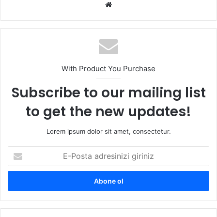
Web
sitesi
With Product You Purchase
Subscribe to our mailing list
to get the new updates!
Lorem ipsum dolor sit amet, consectetur.
E-
Posta
adresinizi
giriniz