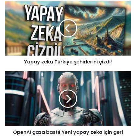
Yapay
zeka
Türkiye
şehirlerini
çizdi!
Yapay zeka Türkiye şehirlerini çizdi!
OpenAI
gaza
bastı!
Yeni
yapay
zeka
için
geri
sayım
OpenAI gaza bastı! Yeni yapay zeka için geri
başladı