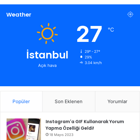
Weather
27
℃
İstanbul
29º - 27º
29%
3.04 km/h
Açık hava
Popüler
Son Eklenen
Yorumlar
Instagram'a GIF Kullanarak Yorum
Yapma Özelliği Geldi!
18 Mayıs 2023