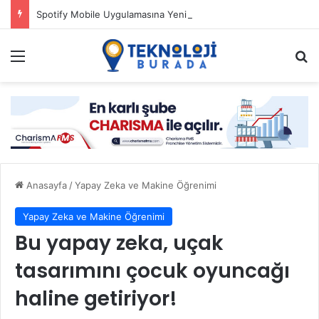
Spotify Mobile Uygulamasına Yeni Özellikler Ekliyor
Menü
Ar
Anasayfa
/
Yapay Zeka ve Makine Öğrenimi
Yapay Zeka ve Makine Öğrenimi
Bu yapay zeka, uçak
tasarımını çocuk oyuncağı
haline getiriyor!