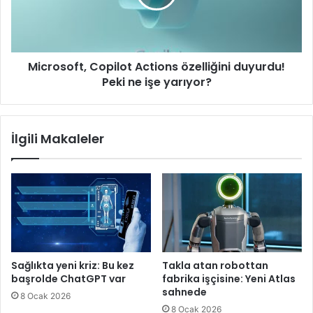
Peki
ne
işe
yarıyor?
Microsoft, Copilot Actions özelliğini duyurdu!
Peki ne işe yarıyor?
İlgili Makaleler
Sağlıkta yeni kriz: Bu kez
Takla atan robottan
başrolde ChatGPT var
fabrika işçisine: Yeni Atlas
sahnede
8 Ocak 2026
8 Ocak 2026