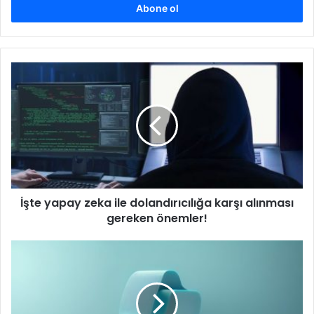
giriniz
İşte
yapay
zeka
ile
dolandırıcılığa
karşı
alınması
gereken
önemler!
İşte yapay zeka ile dolandırıcılığa karşı alınması
gereken önemler!
Microsoft,
Copilot
Actions
özelliğini
duyurdu!