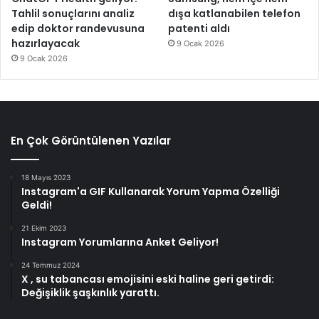
Tahlil sonuçlarını analiz
dışa katlanabilen telefon
edip doktor randevusuna
patenti aldı
hazırlayacak
9 Ocak 2026
9 Ocak 2026
En Çok Görüntülenen Yazılar
18 Mayıs 2023
Instagram'a GIF Kullanarak Yorum Yapma Özelliği
Geldi!
21 Ekim 2023
Instagram Yorumlarına Anket Geliyor!
24 Temmuz 2024
X , su tabancası emojisini eski haline geri getirdi:
Değişiklik şaşkınlık yarattı.