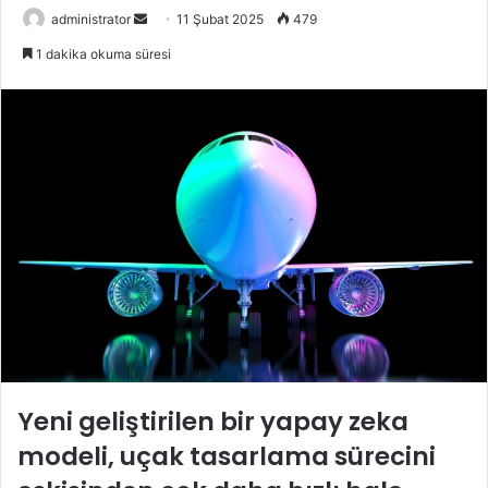
Bir
administrator
11 Şubat 2025
479
e-
1 dakika okuma süresi
posta
göndermek
Yeni geliştirilen bir yapay zeka
modeli, uçak tasarlama sürecini