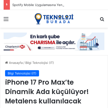
Spotify Mobile Uygulamasına Yeni Özellikler Ekliyor
Menü
Ar
Anasayfa
/
Bilgi Teknolojisi (IT)
Bilgi Teknolojisi (IT)
iPhone 17 Pro Max’te
Dinamik Ada küçülüyor!
Metalens kullanılacak