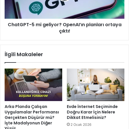
ortaya
çıktı!
ChatGPT-5 mi geliyor? OpenAI’ın planları ortaya
çıktı!
İlgili Makaleler
Arka Planda Çalışan
Evde İnternet Seçiminde
Uygulamalar Performansı
Doğru Karar İçin Nelere
Gerçekten Düşürür mü?
Dikkat Etmelisiniz?
İşte Madalyonun Diğer
2 Ocak 2026
Yüzü!