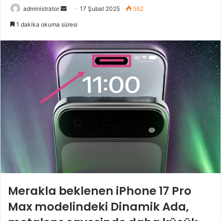
Bir
administrator
17 Şubat 2025
552
e-
1 dakika okuma süresi
posta
göndermek
Merakla beklenen iPhone 17 Pro
Max modelindeki Dinamik Ada,