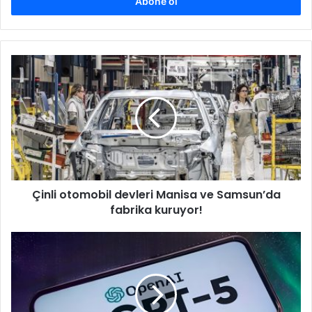
giriniz
Çinli
otomobil
devleri
Manisa
ve
Samsun’da
fabrika
kuruyor!
Çinli otomobil devleri Manisa ve Samsun’da
fabrika kuruyor!
ChatGPT-
5
mi
geliyor?
OpenAI’ın
planları