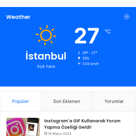
Weather
27
℃
İstanbul
29º - 27º
29%
3.04 km/h
Açık hava
Popüler
Son Eklenen
Yorumlar
Instagram'a GIF Kullanarak Yorum
Yapma Özelliği Geldi!
18 Mayıs 2023