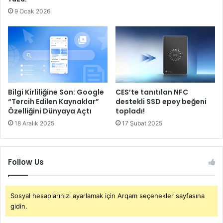
9 Ocak 2026
Bilgi Kirliliğine Son: Google
CES’te tanıtılan NFC
“Tercih Edilen Kaynaklar”
destekli SSD epey beğeni
Özelliğini Dünyaya Açtı
topladı!
18 Aralık 2025
17 Şubat 2025
Follow Us
Sosyal hesaplarınızı ayarlamak için Arqam seçenekler sayfasına
gidin.