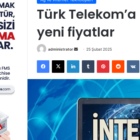
Türk Telekom’a 
yeni fiyatlar
Bir
administrator
25 Şubat 2025
e-
Facebook
X
LinkedIn
Tumblr
Pinterest
Reddit
posta
göndermek