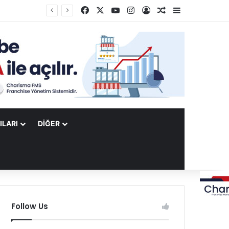
Facebook
X
YouTube
Instagram
Kayıt Ol
Rastgele Makale
Kenar Bölme
ILARI
DIĞER
Follow Us