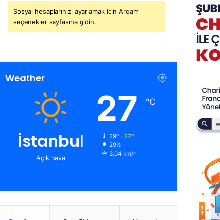
Sosyal hesaplarınızı ayarlamak için Arqam
seçenekler sayfasına gidin.
Weather
27
℃
İstanbul
29º - 27º
29%
3.04 km/h
Açık hava