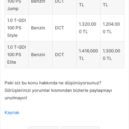
100 PS
Benzin
DCT
TL
TL
Jump
1.0 T-GDI
1.320.00
1.204.00
100 PS
Benzin
DCT
0 TL
0 TL
Style
1.0 T-GDI
1.416.000
1.300.00
100 PS
Benzin
DCT
TL
0 TL
Elite
Peki siz bu konu hakkında ne düşünüyorsunuz?
Görüşlerinizi yorumlar kısmından bizlerle paylaşmayı
unutmayın!
Kaynak