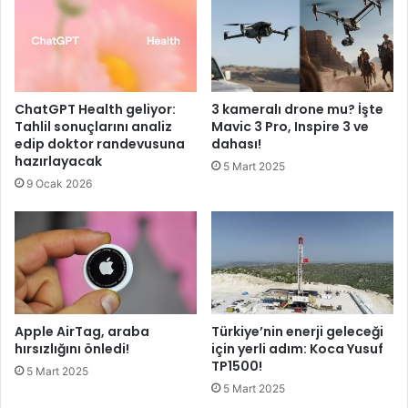
ChatGPT Health geliyor:
3 kameralı drone mu? İşte
Tahlil sonuçlarını analiz
Mavic 3 Pro, Inspire 3 ve
edip doktor randevusuna
dahası!
hazırlayacak
5 Mart 2025
9 Ocak 2026
Apple AirTag, araba
Türkiye’nin enerji geleceği
hırsızlığını önledi!
için yerli adım: Koca Yusuf
TP1500!
5 Mart 2025
5 Mart 2025