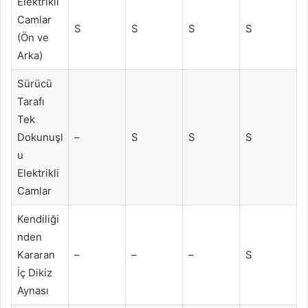
Elektrikli
Camlar
S
S
S
S
(Ön ve
Arka)
Sürücü
Tarafı
Tek
Dokunuşl
–
S
S
S
u
Elektrikli
Camlar
Kendiliği
nden
Kararan
–
–
–
S
İç Dikiz
Aynası