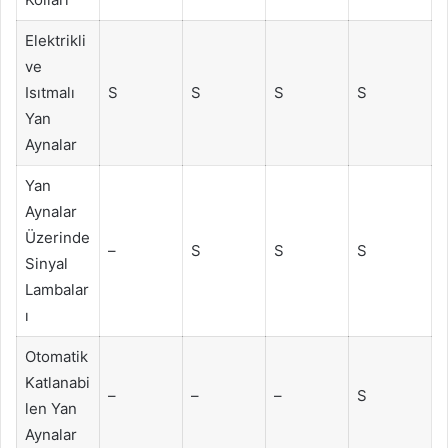
Elektrikli
ve
Isıtmalı
S
S
S
S
Yan
Aynalar
Yan
Aynalar
Üzerinde
–
S
S
S
Sinyal
Lambalar
ı
Otomatik
Katlanabi
–
–
–
S
len Yan
Aynalar