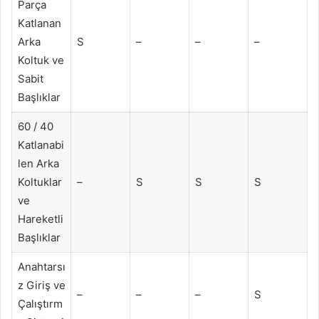
Parça
Katlanan
Arka
S
–
–
–
Koltuk ve
Sabit
Başlıklar
60 / 40
Katlanabi
len Arka
Koltuklar
–
S
S
S
ve
Hareketli
Başlıklar
Anahtarsı
z Giriş ve
–
–
–
S
Çalıştırm