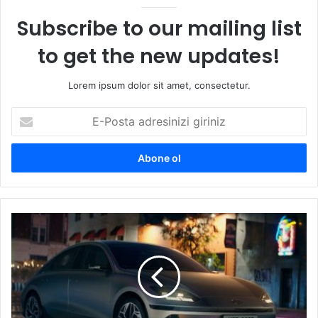
Subscribe to our mailing list
to get the new updates!
Lorem ipsum dolor sit amet, consectetur.
E-
Posta
adresinizi
giriniz
Hyundai
IONIQ 6
fiyat
listesi!