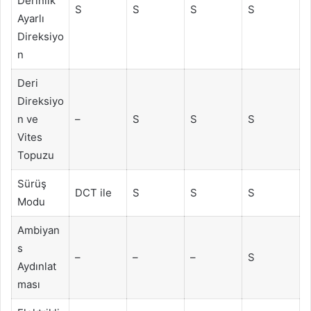
Derinlik
S
S
S
S
Ayarlı
Direksiyo
n
Deri
Direksiyo
n ve
–
S
S
S
Vites
Topuzu
Sürüş
DCT ile
S
S
S
Modu
Ambiyan
s
–
–
–
S
Aydınlat
ması