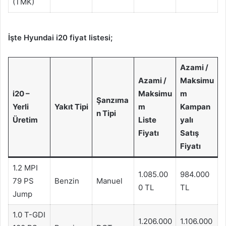
(TMK)
İşte Hyundai i20 fiyat listesi;
Azami /
Azami /
Maksimu
i20 –
Maksimu
m
Şanzıma
Yerli
Yakıt Tipi
m
Kampan
n Tipi
Üretim
Liste
yalı
Fiyatı
Satış
Fiyatı
1.2 MPI
1.085.00
984.000
79 PS
Benzin
Manuel
0 TL
TL
Jump
1.0 T-GDI
1.206.000
1.106.000