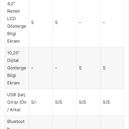
4,2″
Renkli
LCD
S
S
–
–
Gösterge
Bilgi
Ekranı
10,25”
Dijital
Gösterge
–
–
S
S
Bilgi
Ekranı
USB Şarj
Girişi (Ön
S/-
S/S
S/S
S/S
/ Arka)
Bluetoot
h