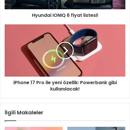
Hyundai IONIQ 6 fiyat listesi!
iPhone
17
Pro
ile
yeni
özellik:
Powerbank
gibi
kullanılacak!
iPhone 17 Pro ile yeni özellik: Powerbank gibi
kullanılacak!
İlgili Makaleler