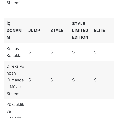
Sistemi
İÇ
STYLE
DONANI
JUMP
STYLE
LIMITED
ELITE
M
EDITION
Kumaş
S
S
S
S
Koltuklar
Direksiyo
ndan
Kumanda
S
S
S
S
lı Müzik
Sistemi
Yükseklik
ve