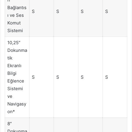
Bağlantıs
S
S
S
S
ı ve Ses
Komut
Sistemi
10,25″
Dokunma
tik
Ekranlı
Bilgi
S
S
S
S
Eğlence
Sistemi
ve
Navigasy
on*
8″
Dokunma