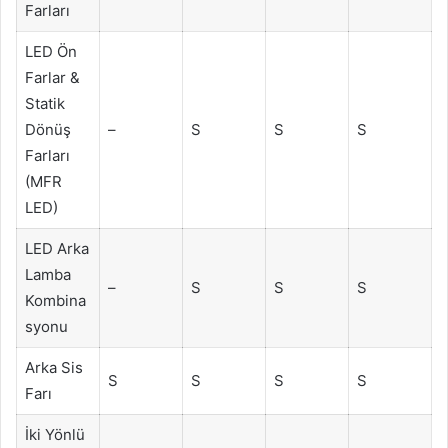
Farları
LED Ön
Farlar &
Statik
Dönüş
–
S
S
S
Farları
(MFR
LED)
LED Arka
Lamba
–
S
S
S
Kombina
syonu
Arka Sis
S
S
S
S
Farı
İki Yönlü