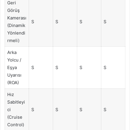
Geri
Görüş
Kamerası
S
S
S
S
(Dinamik
Yönlendi
rmeli)
Arka
Yolcu /
Eşya
S
S
S
S
Uyarısı
(ROA)
Hız
Sabitleyi
ci
S
S
S
S
(Cruise
Control)