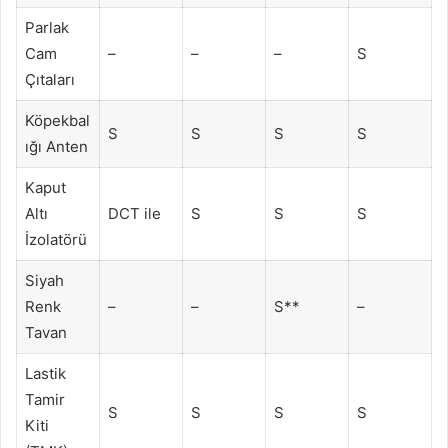
Parlak
Cam
–
–
–
S
Çıtaları
Köpekbal
S
S
S
S
ığı Anten
Kaput
Altı
DCT ile
S
S
S
İzolatörü
Siyah
Renk
–
–
S**
–
Tavan
Lastik
Tamir
S
S
S
S
Kiti