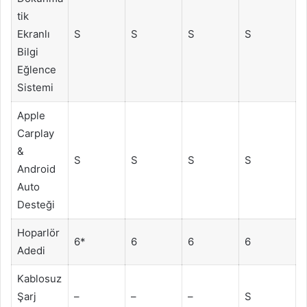
tik
Ekranlı
S
S
S
S
Bilgi
Eğlence
Sistemi
Apple
Carplay
&
S
S
S
S
Android
Auto
Desteği
Hoparlör
6*
6
6
6
Adedi
Kablosuz
Şarj
–
–
–
S