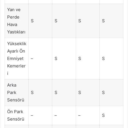
Yan ve
Perde
S
S
S
S
Hava
Yastıkları
Yükseklik
Ayarlı Ön
Emniyet
–
S
S
S
Kemerler
i
Arka
Park
S
S
S
S
Sensörü
Ön Park
–
–
–
S
Sensörü