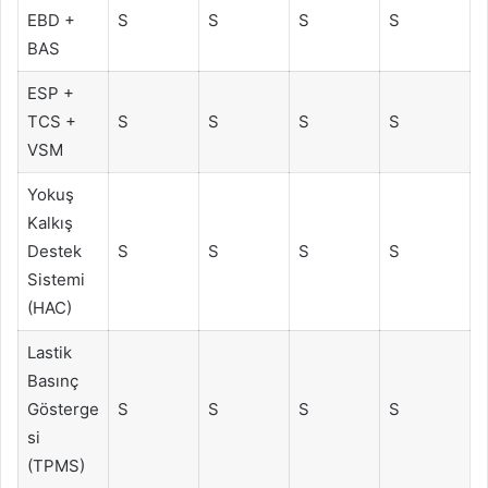
EBD +
S
S
S
S
BAS
ESP +
TCS +
S
S
S
S
VSM
Yokuş
Kalkış
Destek
S
S
S
S
Sistemi
(HAC)
Lastik
Basınç
Gösterge
S
S
S
S
si
(TPMS)