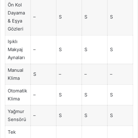
Ön Kol
Dayama
–
S
S
S
& Eşya
Gözleri
Işıklı
Makyaj
–
S
S
S
Aynaları
Manual
S
–
–
–
Klima
Otomatik
–
S
S
S
Klima
Yağmur
–
S
S
S
Sensörü
Tek