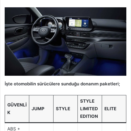
İşte otomobilin sürücülere sunduğu donanım paketleri;
STYLE
GÜVENLİ
JUMP
STYLE
LIMITED
ELITE
K
EDITION
ABS +