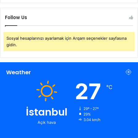
Follow Us
Sosyal hesaplarınızı ayarlamak için Arqam seçenekler sayfasına
gidin.
Weather
27
℃
İstanbul
29º - 27º
29%
3.04 km/h
Açık hava