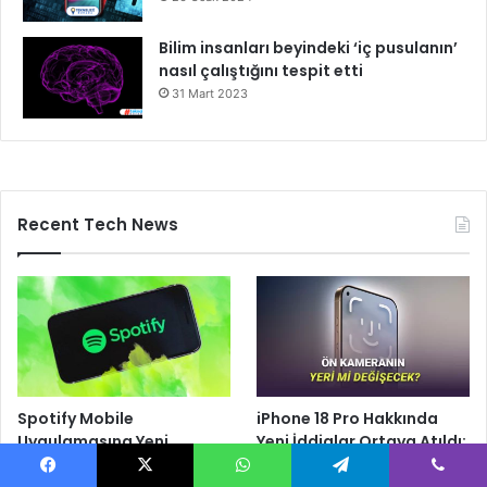
Bilim insanları beyindeki ‘iç pusulanın’
nasıl çalıştığını tespit etti
31 Mart 2023
Recent Tech News
Spotify Mobile
iPhone 18 Pro Hakkında
Uygulamasına Yeni
Yeni İddialar Ortaya Atıldı:
Özellikler Ekliyor
Ön Kameranın Yeri
Değişebilir!
Facebook
X
WhatsApp
Telegram
Viber
9 Ocak 2026