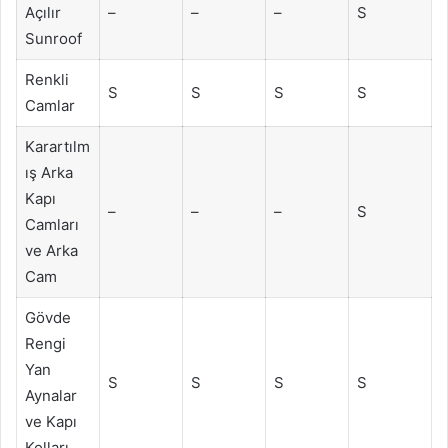
Açılır
–
–
–
S
Sunroof
Renkli
S
S
S
S
Camlar
Karartılm
ış Arka
Kapı
–
–
–
S
Camları
ve Arka
Cam
Gövde
Rengi
Yan
S
S
S
S
Aynalar
ve Kapı
Kolları