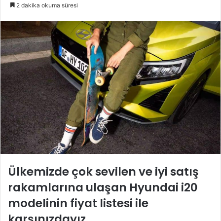
e-
2 dakika okuma süresi
posta
göndermek
Ülkemizde çok sevilen ve iyi satış
rakamlarına ulaşan Hyundai i20
modelinin fiyat listesi ile
karşınızdayız.