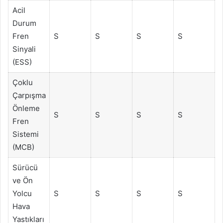
Acil
Durum
Fren
S
S
S
S
Sinyali
(ESS)
Çoklu
Çarpışma
Önleme
S
S
S
S
Fren
Sistemi
(MCB)
Sürücü
ve Ön
Yolcu
S
S
S
S
Hava
Yastıkları