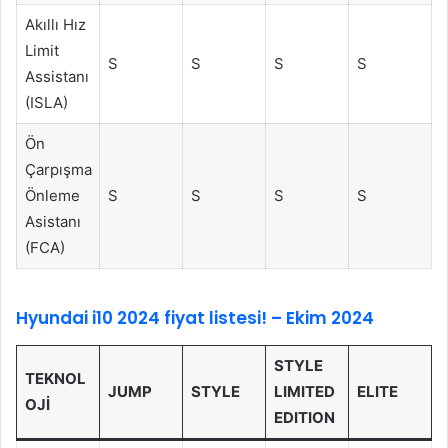
Akıllı Hız
Limit
S
S
S
S
Assistanı
(ISLA)
Ön
Çarpışma
Önleme
S
S
S
S
Asistanı
(FCA)
Hyundai i10 2024 fiyat listesi! – Ekim 2024
STYLE
TEKNOL
JUMP
STYLE
LIMITED
ELITE
OJİ
EDITION