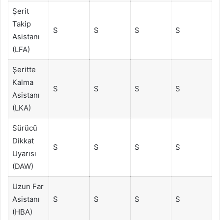
Şerit
Takip
S
S
S
S
Asistanı
(LFA)
Şeritte
Kalma
S
S
S
S
Asistanı
(LKA)
Sürücü
Dikkat
S
S
S
S
Uyarısı
(DAW)
Uzun Far
Asistanı
S
S
S
S
(HBA)