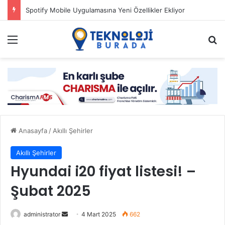
Spotify Mobile Uygulamasına Yeni Özellikler Ekliyor
Menü
Ar
Anasayfa
/
Akıllı Şehirler
Akıllı Şehirler
Hyundai i20 fiyat listesi! –
Şubat 2025
Bir
administrator
4 Mart 2025
662