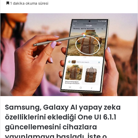
e-
1 dakika okuma süresi
posta
göndermek
Samsung, Galaxy AI yapay zeka
özelliklerini eklediği One UI 6.1.1
güncellemesini cihazlara
yayınlamaya başladı. İşte o