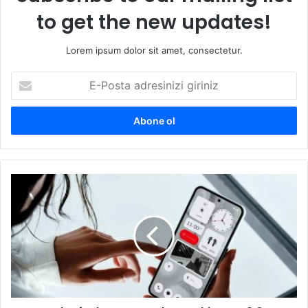
to get the new updates!
Lorem ipsum dolor sit amet, consectetur.
E-
Posta
adresinizi
giriniz
Daha
fazla
yapay
zeka:
Nothing
OS
3.0
güncellemesi
belli