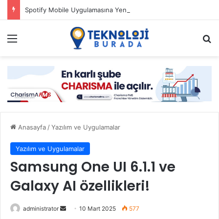
Spotify Mobile Uygulamasına Yeni Özellikler Ekliyor
Menü
Ar
Anasayfa
/
Yazılım ve Uygulamalar
Yazılım ve Uygulamalar
Samsung One UI 6.1.1 ve
Galaxy AI özellikleri!
Bir
administrator
10 Mart 2025
577