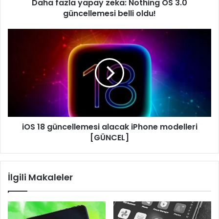
Daha fazla yapay zeka: Nothing OS 3.0
oldu!
güncellemesi belli oldu!
iOS
18
güncellemesi
alacak
iPhone
modelleri
[GÜNCEL]
iOS 18 güncellemesi alacak iPhone modelleri
[GÜNCEL]
İlgili Makaleler