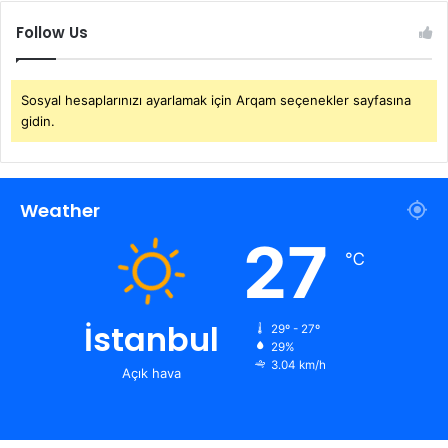
Follow Us
Sosyal hesaplarınızı ayarlamak için Arqam seçenekler sayfasına
gidin.
Weather
27
℃
İstanbul
29º - 27º
29%
3.04 km/h
Açık hava