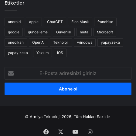
Etiketler
android
apple
ChatGPT
Elon Musk
franchise
google
güncelleme
Güvenlik
meta
Microsoft
onecikan
OpenAl
Teknoloji
windows
yapayzeka
yapay zeka
Yazılım
İOS
E-
Posta
adresinizi
giriniz
© Armiya Teknoloji 2026, Tüm Hakları Saklıdır
Facebook
X
YouTube
Instagram