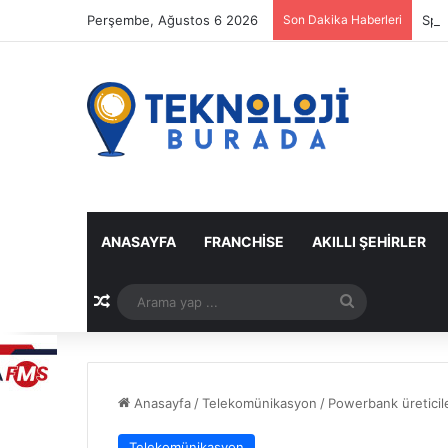
Perşembe, Ağustos 6 2026
Son Dakika Haberleri
Spot
ANASAYFA
FRANCHISE
AKILLI ŞEHIRLER
Rastgele Makale
Arama
yap
...
Anasayfa
/
Telekomünikasyon
/
Powerbank üreticile
Telekomünikasyon