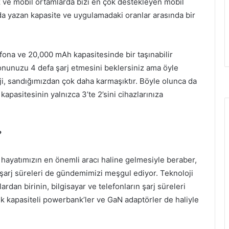
 ve mobil ortamlarda bizi en çok destekleyen mobil
a yazan kapasite ve uygulamadaki oranlar arasında bir
efona ve 20,000 mAh kapasitesinde bir taşınabilir
fonunuzu 4 defa şarj etmesini beklersiniz ama öyle
i, sandığımızdan çok daha karmaşıktır. Böyle olunca da
apasitesinin yalnızca 3’te 2’sini cihazlarınıza
?
ın hayatımızın en önemli aracı haline gelmesiyle beraber,
şarj süreleri de gündemimizi meşgul ediyor. Teknoloji
ardan birinin, bilgisayar ve telefonların şarj süreleri
ek kapasiteli powerbank’ler ve GaN adaptörler de haliyle