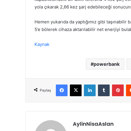
yola çıkarak 2,66 kez şarj edebileceği sonucun
Hemen yukarıda da yaptığımız gibi taşınabilir b
5’e bölerek cihaza aktarılabilir net enerjiyi bulab
Kaynak
powerbank
Facebook
X
LinkedIn
Tumblr
Pint
Paylaş
AylinNisaAslan