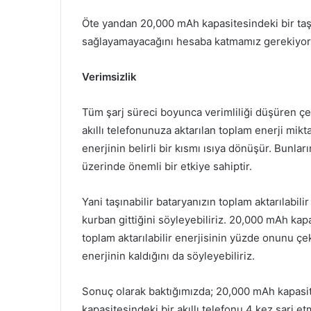
Öte yandan 20,000 mAh kapasitesindeki bir taşına
sağlayamayacağını hesaba katmamız gerekiyor
Verimsizlik
Tüm şarj süreci boyunca verimliliği düşüren çeşi
akıllı telefonunuza aktarılan toplam enerji miktar
enerjinin belirli bir kısmı ısıya dönüşür. Bunlar
üzerinde önemli bir etkiye sahiptir.
Yani taşınabilir bataryanızın toplam aktarılabil
kurban gittiğini söyleyebiliriz. 20,000 mAh kapa
toplam aktarılabilir enerjisinin yüzde onunu ç
enerjinin kaldığını da söyleyebiliriz.
Sonuç olarak baktığımızda; 20,000 mAh kapasite
kapasitesindeki bir akıllı telefonu 4 kez şarj et