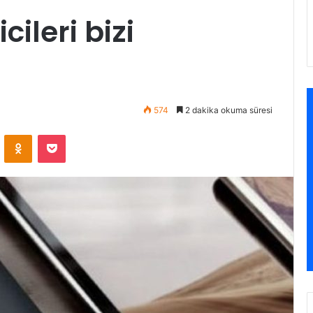
ileri bizi
574
2 dakika okuma süresi
VKontakte
Odnoklassniki
Pocket