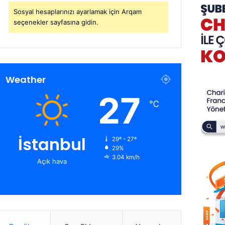
Sosyal hesaplarınızı ayarlamak için Arqam
seçenekler sayfasına gidin.
Weather
27
℃
İstanbul
29º - 27º
29%
3.04 km/h
Açık hava