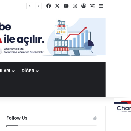
Facebook
X
YouTube
Instagram
Kayıt Ol
Rastgele Makale
Kenar Bölme
ILARI
DIĞER
Follow Us