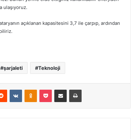
a ulaşıyoruz.
ataryanın açıklanan kapasitesini 3,7 ile çarpıp, ardından
iliriz.
şarjaleti
Teknoloji
erest
Reddit
VKontakte
Odnoklassniki
Pocket
E-Posta ile paylaş
Yazdır