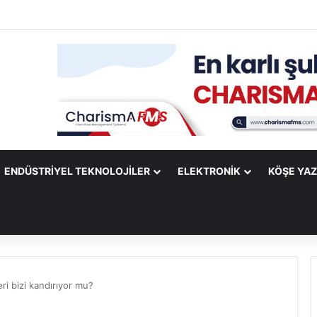
ify Mobile Uygulamasına Yeni Özellikler Ekliyor
ENDÜSTRIYEL TEKNOLOJILER
ELEKTRONIK
KÖŞE YAZ
ri bizi kandırıyor mu?