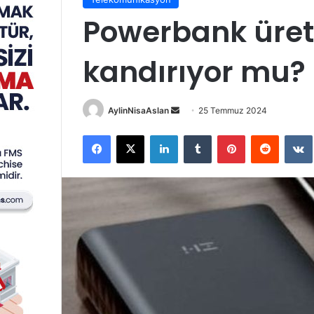
Powerbank üretic
kandırıyor mu?
Bir
AylinNisaAslan
25 Temmuz 2024
e-
Facebook
X
LinkedIn
Tumblr
Pinterest
Reddit
posta
göndermek