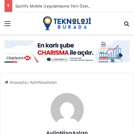
Spotify Mobile Uygulamasına Yeni Özellikler Ekliyor
Menü
A
Anasayfa
/
AylinNisaAslan
AylinNisaAslan