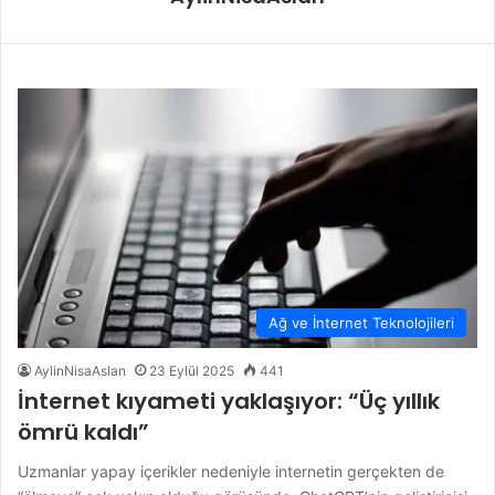
Ağ ve İnternet Teknolojileri
AylinNisaAslan
23 Eylül 2025
441
İnternet kıyameti yaklaşıyor: “Üç yıllık
ömrü kaldı”
Uzmanlar yapay içerikler nedeniyle internetin gerçekten de