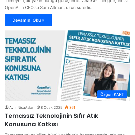
“ölmeye” çok yakın olduğu görüşünde. ChatGPT’nin geliştiricisi
OpenAI’ın CEO’su Sam Altman, uzun süredir…
Devamını Oku »
Özgen KART
AylinNisaAslan
8 Ocak 2025
861
Temassız Teknolojinin Sıfır Atık
Konusuna Katkısı
Temassız teknolojiler, büyük şehirlerin karmaşasında yalnızca