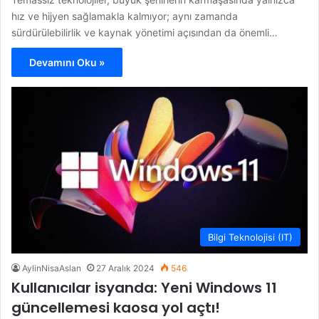
hız ve hijyen sağlamakla kalmıyor; aynı zamanda
sürdürülebilirlik ve kaynak yönetimi açısından da önemli…
Devamını Oku »
Bilgi Teknolojisi (IT)
AylinNisaAslan
27 Aralık 2024
546
Kullanıcılar isyanda: Yeni Windows 11
güncellemesi kaosa yol açtı!