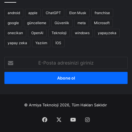
android
apple
ChatGPT
Elon Musk
franchise
google
güncelleme
Güvenlik
meta
Microsoft
onecikan
OpenAl
Teknoloji
windows
yapayzeka
yapay zeka
Yazılım
İOS
E-
Posta
adresinizi
giriniz
© Armiya Teknoloji 2026, Tüm Hakları Saklıdır
Facebook
X
YouTube
Instagram