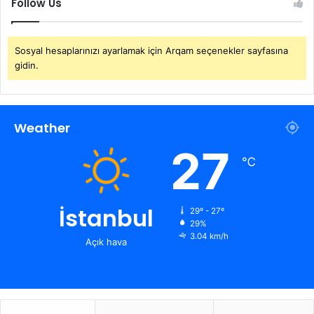
Follow Us
Sosyal hesaplarınızı ayarlamak için Arqam seçenekler sayfasına
gidin.
Weather
27
℃
İstanbul
29º - 27º
29%
3.04 km/h
Açık hava