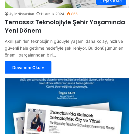
Özgen KART
AylinNisaAslan
11 Aralık 2024
865
Temassız Teknolojiyle Şehir Yaşamında
Yeni Dönem
Akıllı şehirler, teknolojinin gücüyle yaşamı daha kolay, hızlı ve
güvenli hale getirme hedefiyle şekilleniyor. Bu dönüşümün en
önemli parçalarından biri…
Devamını Oku »