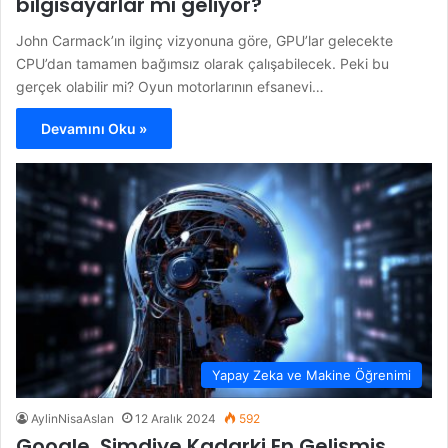
bilgisayarlar mı geliyor?
John Carmack’ın ilginç vizyonuna göre, GPU’lar gelecekte
CPU’dan tamamen bağımsız olarak çalışabilecek. Peki bu
gerçek olabilir mi? Oyun motorlarının efsanevi…
Devamını Oku »
Yapay Zeka ve Makine Öğrenimi
AylinNisaAslan
12 Aralık 2024
592
Google, Şimdiye Kadarki En Gelişmiş