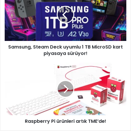
Deck
uyumlu
1
TB
MicroSD
kart
piyasaya
Samsung, Steam Deck uyumlu 1 TB MicroSD kart
sürüyor!
piyasaya sürüyor!
Raspberry
Pi
ürünleri
artık
TME’de!
Raspberry Pi ürünleri artık TME’de!