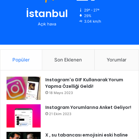
İstanbul
29º - 27º
29%
3.04 km/h
Açık hava
Popüler
Son Eklenen
Yorumlar
Instagram'a GIF Kullanarak Yorum
Yapma Özelliği Geldi!
18 Mayıs 2023
Instagram Yorumlarına Anket Geliyor!
21 Ekim 2023
X , su tabancası emojisini eski haline