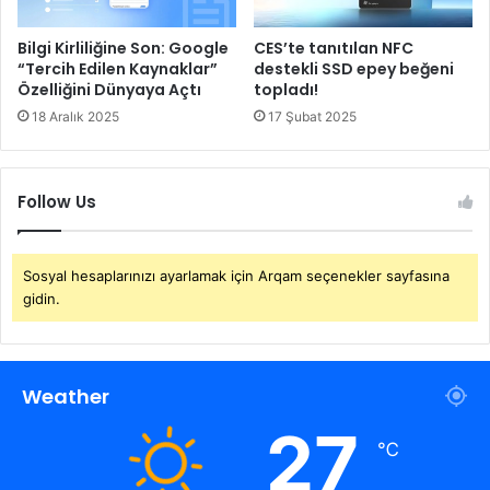
Bilgi Kirliliğine Son: Google
CES’te tanıtılan NFC
“Tercih Edilen Kaynaklar”
destekli SSD epey beğeni
Özelliğini Dünyaya Açtı
topladı!
18 Aralık 2025
17 Şubat 2025
Follow Us
Sosyal hesaplarınızı ayarlamak için Arqam seçenekler sayfasına
gidin.
Weather
27
℃