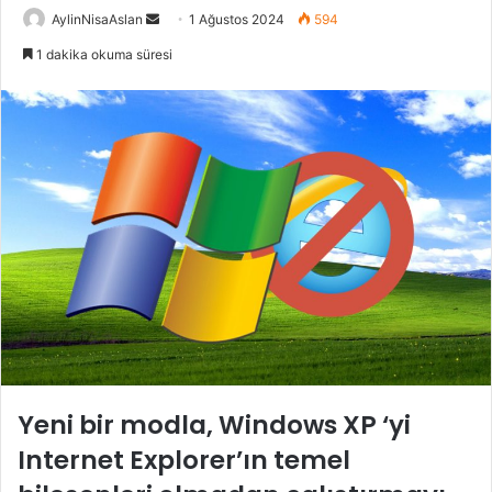
Bir
AylinNisaAslan
1 Ağustos 2024
594
e-
1 dakika okuma süresi
posta
göndermek
Yeni bir modla, Windows XP ‘yi
Internet Explorer’ın temel