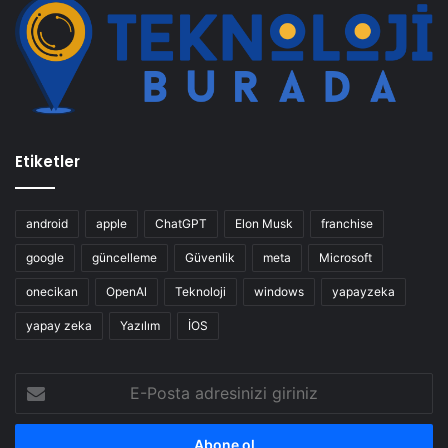
Etiketler
android
apple
ChatGPT
Elon Musk
franchise
google
güncelleme
Güvenlik
meta
Microsoft
onecikan
OpenAl
Teknoloji
windows
yapayzeka
yapay zeka
Yazılım
İOS
E-
Posta
adresinizi
giriniz