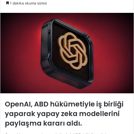
e-
1 dakika okuma süresi
posta
göndermek
OpenAI, ABD hükümetiyle iş birliği
yaparak yapay zeka modellerini
paylaşma kararı aldı.