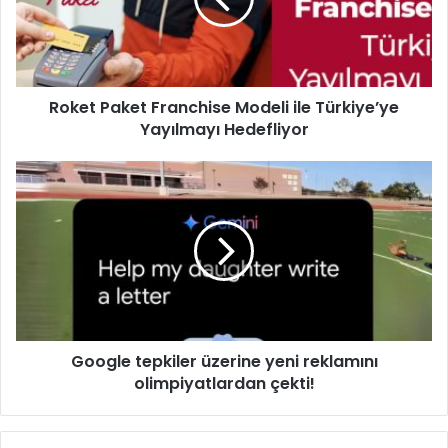
Türkiye’ye
Yayılmayı
Hedefliyor
Roket Paket Franchise Modeli ile Türkiye’ye
Yayılmayı Hedefliyor
Google
tepkiler
üzerine
yeni
reklamını
olimpiyatlardan
çekti!
Google tepkiler üzerine yeni reklamını
olimpiyatlardan çekti!