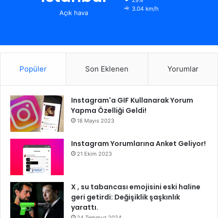
29%
3.04 km/h
Açık hava
Popüler
Son Eklenen
Yorumlar
Instagram'a GIF Kullanarak Yorum
Yapma Özelliği Geldi!
18 Mayıs 2023
Instagram Yorumlarına Anket Geliyor!
21 Ekim 2023
X , su tabancası emojisini eski haline
geri getirdi: Değişiklik şaşkınlık
yarattı.
24 Temmuz 2024