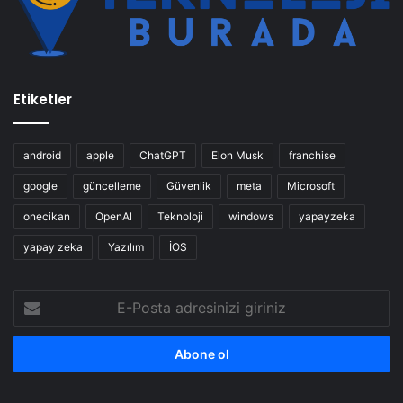
Etiketler
android
apple
ChatGPT
Elon Musk
franchise
google
güncelleme
Güvenlik
meta
Microsoft
onecikan
OpenAl
Teknoloji
windows
yapayzeka
yapay zeka
Yazılım
İOS
E-
Posta
adresinizi
giriniz