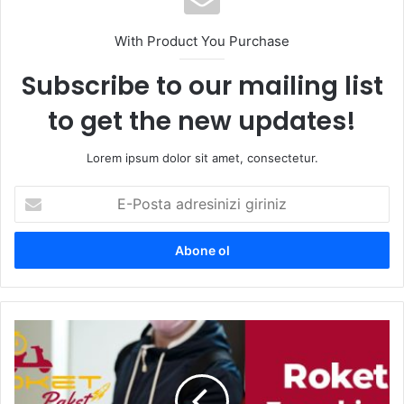
With Product You Purchase
Subscribe to our mailing list
to get the new updates!
Lorem ipsum dolor sit amet, consectetur.
E-
Posta
adresinizi
giriniz
Roket
Paket
Franchise
Modeli
ile