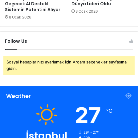
Geçecek AI Destekli
Dünya Lideri Oldu
Sistemin Patentini Alıyor
8 Ocak 2026
8 Ocak 2026
Follow Us
Sosyal hesaplarınızı ayarlamak için Arqam seçenekler sayfasına
gidin.
Weather
27
℃
İstanbul
29º - 27º