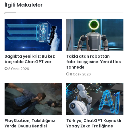
İlgili Makaleler
Sağlıkta yeni kriz: Bu kez
Takla atan robottan
başrolde ChatGPT var
fabrika işçisine: Yeni Atlas
sahnede
8 Ocak 2026
8 Ocak 2026
PlayStation, Takıldığınız
Türkiye, ChatGPT Kaynaklı
Yerde Oyunu Kendisi
Yapay Zeka Trafiğinde