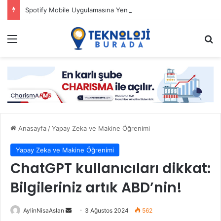
Spotify Mobile Uygulamasına Yeni Özellikler Ekliyor
Menü
Ar
Anasayfa
/
Yapay Zeka ve Makine Öğrenimi
Yapay Zeka ve Makine Öğrenimi
ChatGPT kullanıcıları dikkat:
Bilgileriniz artık ABD’nin!
Bir
AylinNisaAslan
3 Ağustos 2024
562