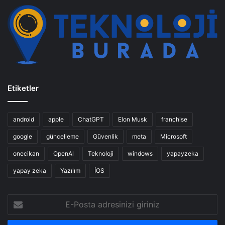
Etiketler
android
apple
ChatGPT
Elon Musk
franchise
google
güncelleme
Güvenlik
meta
Microsoft
onecikan
OpenAl
Teknoloji
windows
yapayzeka
yapay zeka
Yazılım
İOS
E-
Posta
adresinizi