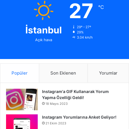
27
℃
İstanbul
29º - 27º
29%
3.04 km/h
Açık hava
Popüler
Son Eklenen
Yorumlar
Instagram'a GIF Kullanarak Yorum
Yapma Özelliği Geldi!
18 Mayıs 2023
Instagram Yorumlarına Anket Geliyor!
21 Ekim 2023