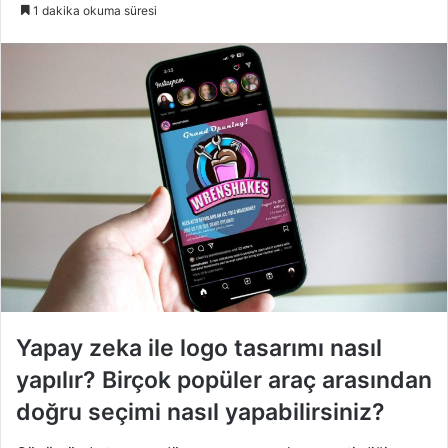
e-
1 dakika okuma süresi
posta
göndermek
Yapay zeka ile logo tasarımı nasıl
yapılır? Birçok popüler araç arasından
doğru seçimi nasıl yapabilirsiniz?