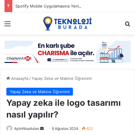
Spotify Mobile Uygulamasına Yeni Özellikler Ekliyor
Menü
Ar
Anasayfa
/
Yapay Zeka ve Makine Öğrenimi
Yapay Zeka ve Makine Öğrenimi
Yapay zeka ile logo tasarımı
nasıl yapılır?
Bir
AylinNisaAslan
9 Ağustos 2024
622