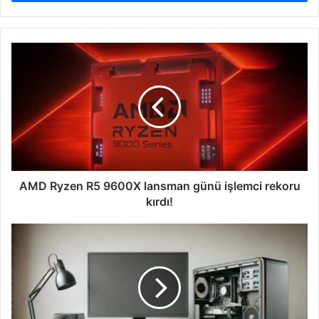
AMD
Ryzen
R5
9600X
lansman
günü
işlemci
rekoru
kırdı!
AMD Ryzen R5 9600X lansman günü işlemci rekoru
kırdı!
Dış
donanım
nedir,
ne
işe
yarar?