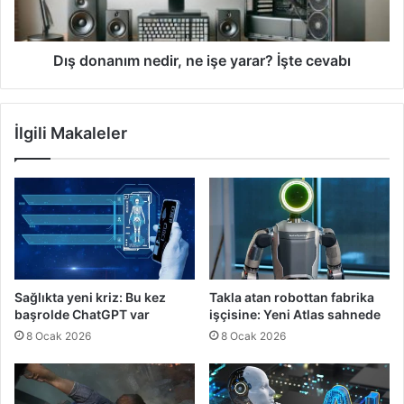
İşte
cevabı
Dış donanım nedir, ne işe yarar? İşte cevabı
İlgili Makaleler
Sağlıkta yeni kriz: Bu kez
Takla atan robottan fabrika
başrolde ChatGPT var
işçisine: Yeni Atlas sahnede
8 Ocak 2026
8 Ocak 2026