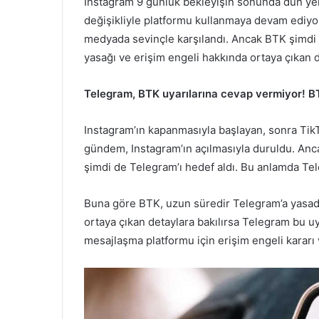
Instagram 9 günlük bekleyişin sonunda dün yen
değişikliyle platformu kullanmaya devam ediy
medyada sevinçle karşılandı. Ancak BTK şimdi 
yasağı ve erişim engeli hakkında ortaya çıkan d
Telegram, BTK uyarılarına cevap vermiyor! BTK
Instagram’ın kapanmasıyla başlayan, sonra TikTok
gündem, Instagram’ın açılmasıyla duruldu. Anc
şimdi de Telegram’ı hedef aldı. Bu anlamda Tel
Buna göre BTK, uzun süredir Telegram’a yasadı
ortaya çıkan detaylara bakılırsa Telegram bu 
mesajlaşma platformu için erişim engeli kararı v