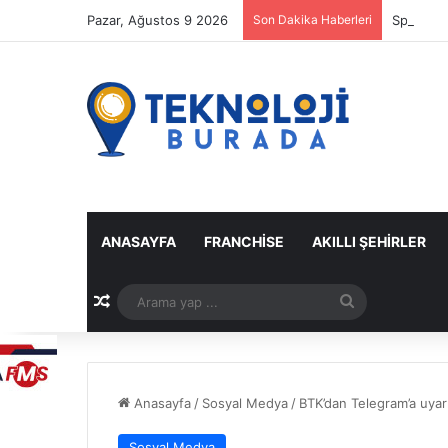
Pazar, Ağustos 9 2026
Son Dakika Haberleri
Spotify M
ANASAYFA
FRANCHISE
AKILLI ŞEHIRLER
Rastgele Makale
Arama
yap
...
Anasayfa
/
Sosyal Medya
/
BTK’dan Telegram’a uyarı
Sosyal Medya