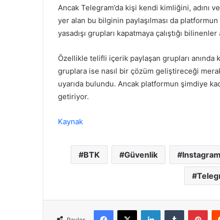
Ancak Telegram’da kişi kendi kimliğini, adını v
yer alan bu bilginin paylaşılması da platformun
yasadışı grupları kapatmaya çalıştığı bilinenler
Özellikle telifli içerik paylaşan grupları anınd
gruplara ise nasıl bir çözüm geliştireceği mer
uyarıda bulundu. Ancak platformun şimdiye k
getiriyor.
Kaynak
BTK
Güvenlik
Instagra
Teleg
Facebook
X
LinkedIn
Tumblr
Pint
Paylaş