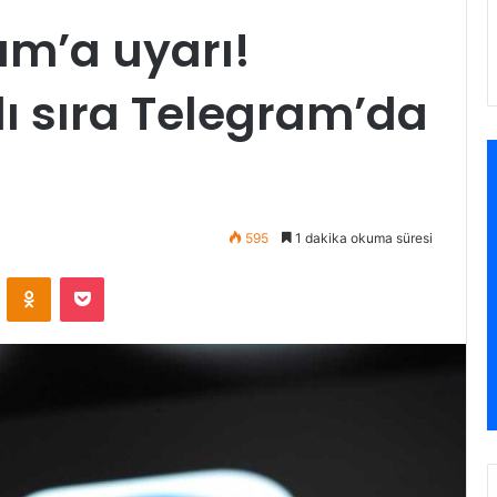
am’a uyarı!
ı sıra Telegram’da
595
1 dakika okuma süresi
VKontakte
Odnoklassniki
Pocket