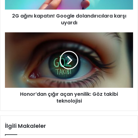
2G ağını kapatın! Google dolandırıcılara karşı
uyardı
Honor’dan
çığır
açan
yenilik:
Göz
takibi
teknolojisi
Honor’dan çığır açan yenilik: Göz takibi
teknolojisi
İlgili Makaleler