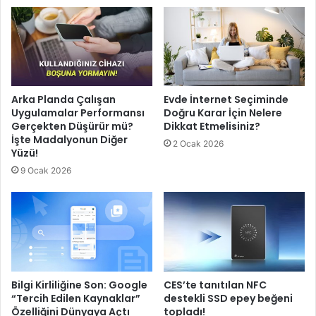
Arka Planda Çalışan
Evde İnternet Seçiminde
Uygulamalar Performansı
Doğru Karar İçin Nelere
Gerçekten Düşürür mü?
Dikkat Etmelisiniz?
İşte Madalyonun Diğer
2 Ocak 2026
Yüzü!
9 Ocak 2026
Bilgi Kirliliğine Son: Google
CES’te tanıtılan NFC
“Tercih Edilen Kaynaklar”
destekli SSD epey beğeni
Özelliğini Dünyaya Açtı
topladı!