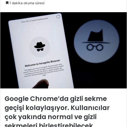
e-
1 dakika okuma süresi
posta
göndermek
Google Chrome’da gizli sekme
geçişi kolaylaşıyor. Kullanıcılar
çok yakında normal ve gizli
sekmeleri birleştirebilecek.