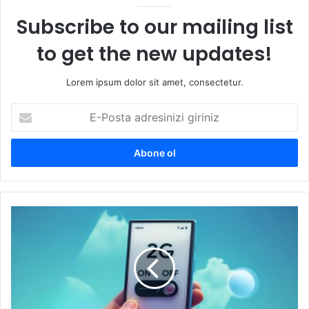
Subscribe to our mailing list
to get the new updates!
Lorem ipsum dolor sit amet, consectetur.
E-
Posta
adresinizi
giriniz
2G
ağını
kapatın!
Google
dolandırıcılara
karşı
uyardı