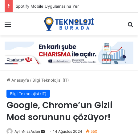
Spotify Mobile Uygulamasına Yeni Özellikler Ekliyor
Menü
Ar
Anasayfa
/
Bilgi Teknolojisi (IT)
Bilgi Teknolojisi (IT)
Google, Chrome’un Gizli
Mod sorununu çözüyor!
Bir
AylinNisaAslan
14 Ağustos 2024
550