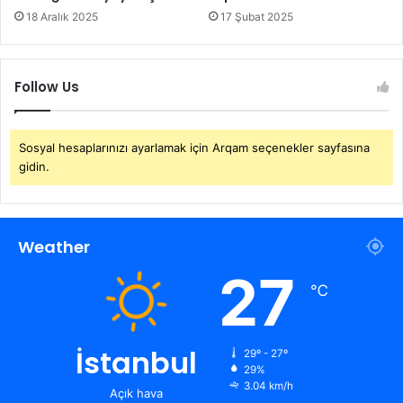
18 Aralık 2025
17 Şubat 2025
Follow Us
Sosyal hesaplarınızı ayarlamak için Arqam seçenekler sayfasına
gidin.
Weather
27
℃
İstanbul
29º - 27º
29%
3.04 km/h
Açık hava