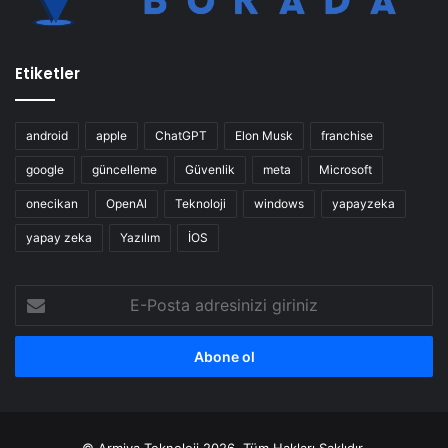
Etiketler
android
apple
ChatGPT
Elon Musk
franchise
google
güncelleme
Güvenlik
meta
Microsoft
onecikan
OpenAl
Teknoloji
windows
yapayzeka
yapay zeka
Yazılım
İOS
E-
Posta
adresinizi
giriniz