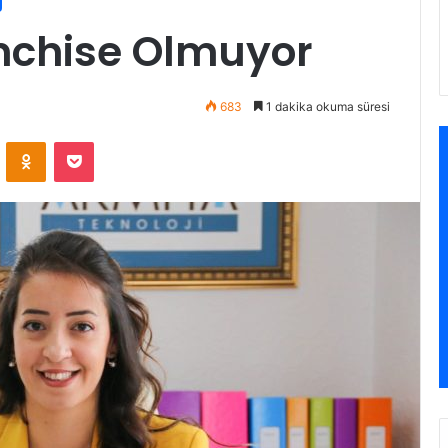
anchise Olmuyor
683
1 dakika okuma süresi
VKontakte
Odnoklassniki
Pocket