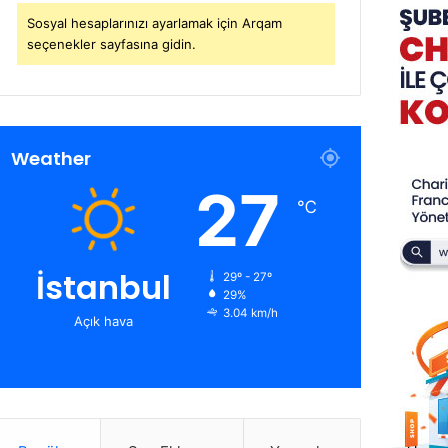
Sosyal hesaplarınızı ayarlamak için Arqam
seçenekler sayfasına gidin.
Weather
27
℃
İstanbul
29º - 27º
29%
3.04 km/h
Açık hava