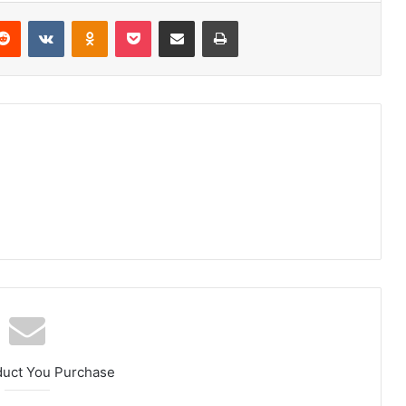
erest
Reddit
VKontakte
Odnoklassniki
Pocket
E-Posta ile paylaş
Yazdır
duct You Purchase