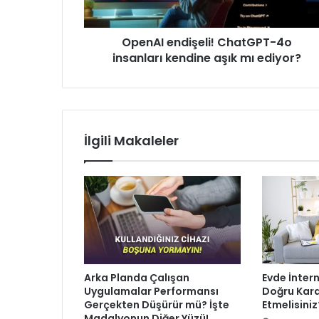
mı
ediyor?
OpenAI endişeli! ChatGPT-4o
insanları kendine aşık mı ediyor?
İlgili Makaleler
Arka Planda Çalışan
Evde İnter
Uygulamalar Performansı
Doğru Kara
Gerçekten Düşürür mü? İşte
Etmelisiniz
Madalyonun Diğer Yüzü!