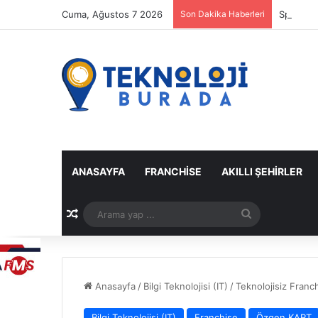
Cuma, Ağustos 7 2026
Son Dakika Haberleri
Spotify 
ANASAYFA
FRANCHISE
AKILLI ŞEHIRLER
Rastgele Makale
Arama
yap
...
Anasayfa
/
Bilgi Teknolojisi (IT)
/
Teknolojisiz Franc
Bilgi Teknolojisi (IT)
Franchise
Özgen KART