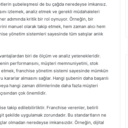
ketlerin şubeleşmesi de bu çağda neredeyse imkansız.
ını izlemek, analiz etmek ve gerekli müdahaleleri
r adımında kritik bir rol oynuyor. Örneğin, bir
lerini manuel olarak takip etmek, hem zaman alıcı hem
chise yönetim sistemleri sayesinde tüm satışlar anlık
vantajlardan biri de ölçüm ve analiz yetenekleridir.
enin performansını, müşteri memnuniyetini, stok
kip etmek, franchise yönetim sistemi sayesinde mümkün
ğru kararlar almasını sağlar. Hangi şubenin daha başarılı
 veya hangi zaman dilimlerinde daha fazla müşteri
açısından çok önemlidir.
se takip edilebilirliktir. Franchise verenler, belirli
şit şekilde uygulamak zorundadır. Bu standartların ne
çlar olmadan neredeyse imkansızdır. Örneğin, dijital