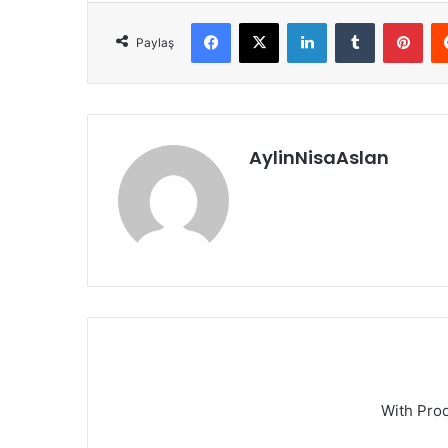
Facebook
X
LinkedIn
Tumblr
Pint
Paylaş
AylinNisaAslan
With Pro