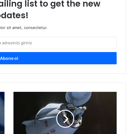
iling list to get the new
dates!
or sit amet, consectetur.
SpaceX’in
Polaris
Dawn
görevi
sıra
dışı
olacak!