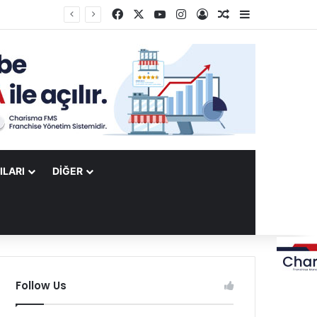
Facebook
X
YouTube
Instagram
Kayıt Ol
Rastgele Makale
Kenar Bölme
ILARI
DIĞER
Follow Us