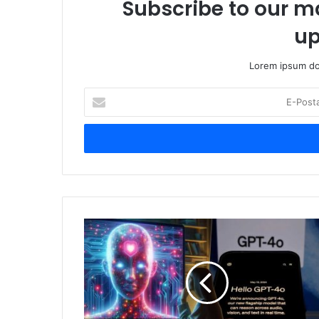
Subscribe to our ma
up
Lorem ipsum dol
E-
Posta
adresinizi
giriniz
OpenAI
endişeli!
ChatGPT-
4o
insanları
kendine
aşık