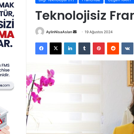
Teknolojisiz Fr
Bir
AylinNisaAslan
19 Ağustos 2024
e-
Facebook
X
LinkedIn
Tumblr
Pinterest
Reddit
posta
göndermek