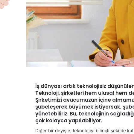
İş dünyası artık teknolojisiz düşünü
Teknoloji, şirketleri hem ulusal hem d
Şirketimizi avucumuzun içine almamız
şubeleşerek büyümek istiyorsak, şube
yönetebiliriz. Bu, teknolojinin sağladı
çok kolayca yapılabiliyor.
Diğer bir deyişle, teknolojiyi bilinçli şekilde