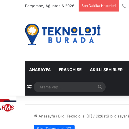
Perşembe, Ağustos 6 2026
Son Dakika Haberleri
Spot
ANASAYFA
FRANCHISE
AKILLI ŞEHIRLER
Rastgele Makale
Arama
yap
...
Anasayfa
/
Bilgi Teknolojisi (IT)
/
Dizüstü bilgisayar
Bilgi Teknolojisi (IT)