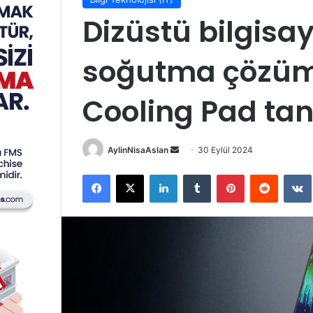
Dizüstü bilgisay
soğutma çözüm
Cooling Pad tanı
Bir
AylinNisaAslan
30 Eylül 2024
e-
Facebook
X
LinkedIn
Tumblr
Pinterest
Reddit
posta
göndermek