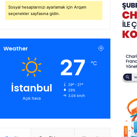
Sosyal hesaplarınızı ayarlamak için Arqam
seçenekler sayfasına gidin.
Weather
27
℃
İstanbul
29º - 27º
29%
3.04 km/h
Açık hava