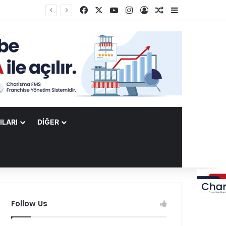
Facebook
X
YouTube
Instagram
Kayıt Ol
Rastgele Makale
Kenar Bölme
ILARI
DIĞER
Follow Us