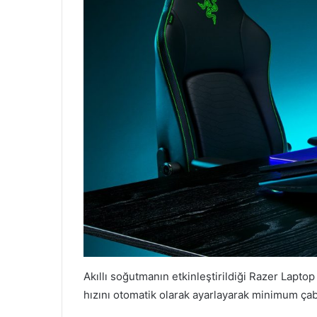
Akıllı soğutmanın etkinleştirildiği Razer Laptop
hızını otomatik olarak ayarlayarak minimum çab