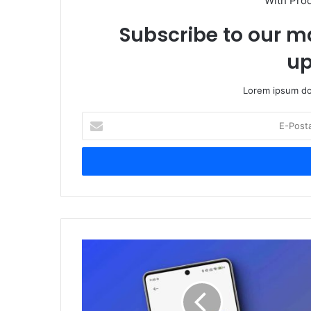
With Pro
Subscribe to our ma
up
Lorem ipsum dol
E-
Posta
adresinizi
giriniz
Yeni
HyperOS
beta
güncellemesi
birçok