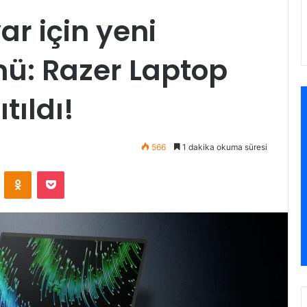
ar için yeni
ü: Razer Laptop
tıldı!
566
1 dakika okuma süresi
VKontakte
Odnoklassniki
Pocket