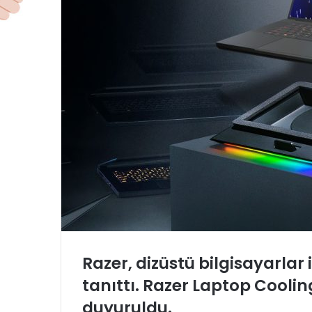
Razer, dizüstü bilgisayarla
tanıttı. Razer Laptop Cooli
duyuruldu.