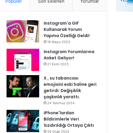
Popüler
Son Eklenen
Yorumlar
Instagram'a GIF
Kullanarak Yorum
Yapma Özelliği Geldi!
18 Mayıs 2023
Instagram Yorumlarına
Anket Geliyor!
21 Ekim 2023
X , su tabancası
emojisini eski haline geri
getirdi: Değişiklik
şaşkınlık yarattı.
24 Temmuz 2024
iPhone'lardan
Bildirimlerle Veri
Sızdırıldığı Ortaya Çıktı
26 Ocak 2024