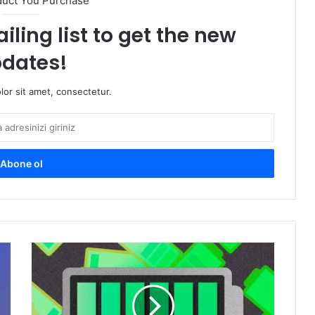
duct You Purchase
iling list to get the new
dates!
or sit amet, consectetur.
Akıllı
telefonların
pil
ömrü
işte