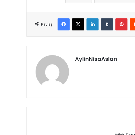
Facebook
X
LinkedIn
Tumblr
Pint
Paylaş
AylinNisaAslan