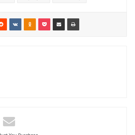
erest
Reddit
VKontakte
Odnoklassniki
Pocket
E-Posta ile paylaş
Yazdır