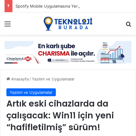
Spotify Mobile Uygulamasına Yeni Özellikler Ekliyor
Menü
Ar
Anasayfa
/
Yazılım ve Uygulamalar
Yazılım ve Uygulamalar
Artık eski cihazlarda da
çalışacak: Win11 için yeni
“hafifletilmiş” sürüm!