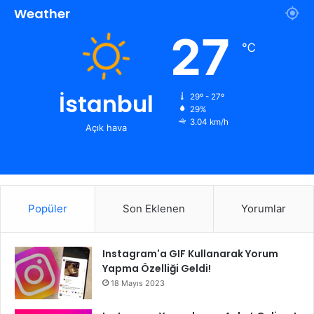
Weather
27
℃
İstanbul
29º - 27º
29%
3.04 km/h
Açık hava
Popüler
Son Eklenen
Yorumlar
Instagram'a GIF Kullanarak Yorum
Yapma Özelliği Geldi!
18 Mayıs 2023