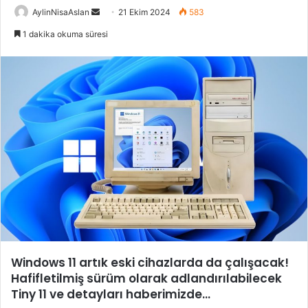
Bir
AylinNisaAslan
21 Ekim 2024
583
e-
1 dakika okuma süresi
posta
göndermek
Windows 11 artık eski cihazlarda da çalışacak!
Hafifletilmiş sürüm olarak adlandırılabilecek
Tiny 11 ve detayları haberimizde…