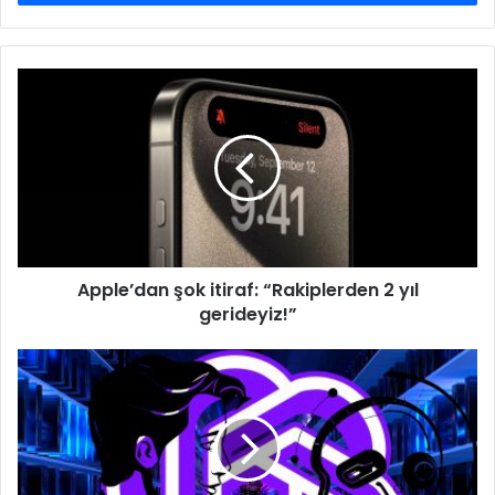
Apple’dan
şok
itiraf:
“Rakiplerden
2
yıl
gerideyiz!”
Apple’dan şok itiraf: “Rakiplerden 2 yıl
gerideyiz!”
Eski
OpenAI
yöneticisi,
şirkete
rakip
olmaya