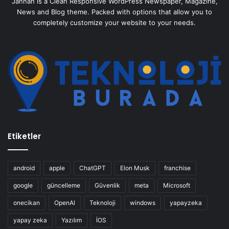
Jannah is a Clean Responsive WordPress Newspaper, Magazine,
News and Blog theme. Packed with options that allow you to
completely customize your website to your needs.
Etiketler
android
apple
ChatGPT
Elon Musk
franchise
google
güncelleme
Güvenlik
meta
Microsoft
onecikan
OpenAl
Teknoloji
windows
yapayzeka
yapay zeka
Yazılım
İOS